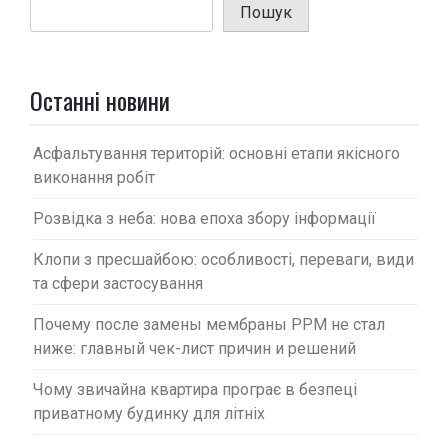
Пошук
я
з
а
Останні новини
п
и
Асфальтування територій: основні етапи якісного
с
виконання робіт
і
Розвідка з неба: нова епоха збору інформації
в
Клопи з пресшайбою: особливості, переваги, види
та сфери застосування
Почему после замены мембраны PPM не стал
ниже: главный чек-лист причин и решений
Чому звичайна квартира програє в безпеці
приватному будинку для літніх