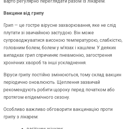
варто регулярно переглядати разом із лікарем.
Вакцини від грипу
Грип — це гостре вірусне захворювання, яке не слід
плутати зі звичайною застудою. Він може
супроводжуватися високою температурою, слабкістю,
головним болем, болем у м’язах і кашлем. У деяких
випадках грип спричиняє пневмонію, загострення
хронічних хвороб та інші ускладнення.
Віруси грипу постійно змінюються, тому склад вакцин
періодично оновлюють. Щеплення зазвичай
рекомендують робити щороку перед початком або
протягом епідемічного сезону.
Особливо важливо обговорити вакцинацію проти
грипу з лікарем:
вагітним жінкам;