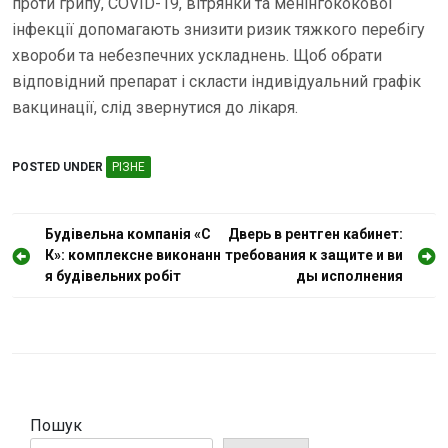
проти грипу, COVID-19, вітрянки та менінгококової
інфекції допомагають знизити ризик тяжкого перебігу
хвороби та небезпечних ускладнень. Щоб обрати
відповідний препарат і скласти індивідуальний графік
вакцинації, слід звернутися до лікаря.
POSTED UNDER
РІЗНЕ
Н
Будівельна компанія «С
Дверь в рентген кабинет:
К»: комплексне виконанн
требования к защите и ви
а
я будівельних робіт
ды исполнения
в
і
г
а
ц
Пошук
і