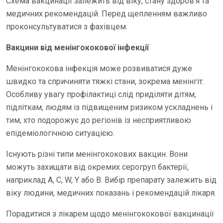
Схема вакцинації залежить від віку, стану здоров’я та
медичних рекомендацій. Перед щепленням важливо
проконсультуватися з фахівцем.
Вакцини від менінгококової інфекції
Менінгококова інфекція може розвиватися дуже
швидко та спричиняти тяжкі стани, зокрема менінгіт.
Особливу увагу профілактиці слід приділяти дітям,
підліткам, людям із підвищеним ризиком ускладнень і
тим, хто подорожує до регіонів із несприятливою
епідеміологічною ситуацією.
Існують різні типи менінгококових вакцин. Вони
можуть захищати від окремих серогруп бактерії,
наприклад A, C, W, Y або B. Вибір препарату залежить від
віку людини, медичних показань і рекомендацій лікаря.
Порадитися з лікарем щодо менінгококової вакцинації