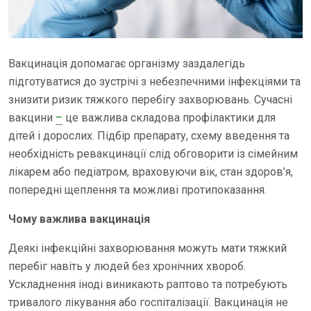
Вакцинація допомагає організму заздалегідь
підготуватися до зустрічі з небезпечними інфекціями та
знизити ризик тяжкого перебігу захворювань. Сучасні
вакцини
–
це важлива складова профілактики для
дітей і дорослих. Підбір препарату, схему введення та
необхідність ревакцинації слід обговорити із сімейним
лікарем або педіатром, враховуючи вік, стан здоров’я,
попередні щеплення та можливі протипоказання.
Чому важлива вакцинація
Деякі інфекційні захворювання можуть мати тяжкий
перебіг навіть у людей без хронічних хвороб.
Ускладнення іноді виникають раптово та потребують
тривалого лікування або госпіталізації. Вакцинація не