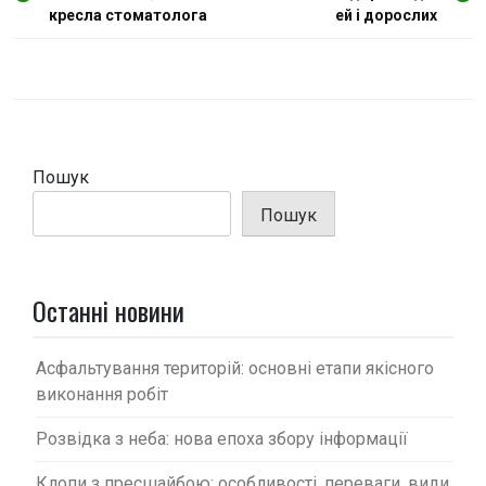
а
кресла стоматолога
ей і дорослих
в
і
г
а
ц
Пошук
і
Пошук
я
з
а
Останні новини
п
и
Асфальтування територій: основні етапи якісного
с
виконання робіт
і
Розвідка з неба: нова епоха збору інформації
в
Клопи з пресшайбою: особливості, переваги, види