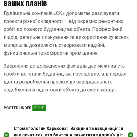
ваших планів
Будівельна компанія «СК» допомагає реалізувати
проєкти різної складності — від окремих ремонтних
робіт до повного будівництва об’єкта. Професійний
підхід, ретельне планування та використання сучасних
матеріалів дозволяють створювати надійні,
функціональні та комфортні приміщення.
Звернення до досвідчених фахівців дає можливість
пройти всі етапи будівництва послідовно: від першої
ідеї та розроблення проєкту до завершального
оздоблення й підготовки об’єкта до експлуатації.
POSTED UNDER
РІЗНЕ
Н
Стоматологии Харькова:
Вакцини та вакцинація: я
как лечат тех, кто боится
к захистити здоров’я діт