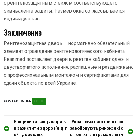
с рентгенозащитным стеклом соответствующего
эквивалента защиты. Размер окна согласовывается
индивидуально.
Заключение
Рентгенозащитная дверь — нормативно обязательный
элемент ограждения рентгенологического кабинета.
Reanimed поставляет двери в рентген кабинет одно- и
двустворчатого исполнения, распашные и раздвижные,
с профессиональным монтажом и сертификатами для
сдачи объекта по всей Украине.
POSTED UNDER
РІЗНЕ
Н
Вакцини та вакцинація: я
Українські настільні ігри
к захистити здоров’я діт
завойовують ринок: які с
а
ей і дорослих
вітові хіти отримали вітч