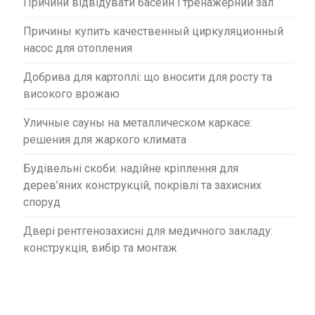
Причини відвідувати басейн і тренажерний зал
Причины купить качественный циркуляционный
насос для отопления
Добрива для картоплі: що вносити для росту та
високого врожаю
Уличные сауны на металлическом каркасе:
решения для жаркого климата
Будівельні скоби: надійне кріплення для
дерев’яних конструкцій, покрівлі та захисних
споруд
Двері рентгенозахисні для медичного закладу:
конструкція, вибір та монтаж