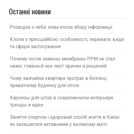
а
п
Останні новини
и
с
Розвідка з неба: нова епоха збору інформації
і
Клопи з пресшайбою: особливості, переваги, види
в
та сфери застосування
Почему после замены мембраны PPM не стал
ниже: главный чек-лист причин и решений
Чому звичайна квартира програє в безпеці
приватному будинку для літніх
Карнизы для штор в современном интерьере:
тренды и идеи
Заняття спортом і здоровий спосіб життя в Києві:
як залишатися активними у великому місті