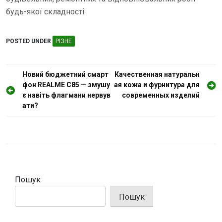
будь-якої складності.
POSTED UNDER
РІЗНЕ
Н
Новий бюджетний смарт
Качественная натуральн
фон REALME C85 — змушу
ая кожа и фурнитура для
а
є навіть флагмани нервув
современных изделий
в
ати?
і
г
а
ц
і
Пошук
я
Пошук
з