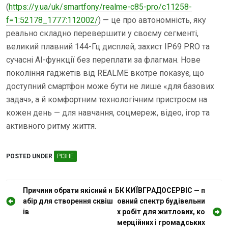
(
https://y.ua/uk/smartfony/realme-c85-pro/c11258-
f=1:52178_1777:112002/
) — це про автономність, яку
реально складно перевершити у своєму сегменті,
великий плавний 144-Гц дисплей, захист IP69 PRO та
сучасні AI-функції без переплати за флагман. Нове
покоління гаджетів від REALME вкотре показує, що
доступний смартфон може бути не лише «для базових
задач», а й комфортним технологічним пристроєм на
кожен день — для навчання, соцмереж, відео, ігор та
активного ритму життя.
POSTED UNDER
РІЗНЕ
Н
Причини обрати якісний н
БК КИЇВГРАДОСЕРВІС — п
абір для створення сквіш
овний спектр будівельни
а
ів
х робіт для житлових, ко
в
мерційних і громадських