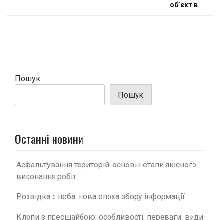
і
об’єктів
г
а
ц
і
Пошук
я
з
Пошук
а
п
Останні новини
и
с
Асфальтування територій: основні етапи якісного
і
виконання робіт
в
Розвідка з неба: нова епоха збору інформації
Клопи з пресшайбою: особливості, переваги, види