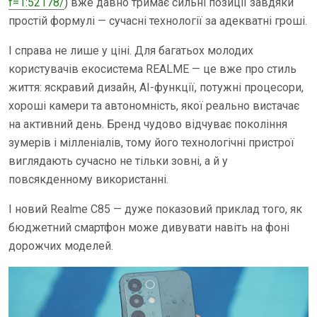
f=1:52178/
) вже давно тримає сильні позиції завдяки
простій формулі — сучасні технології за адекватні гроші.
І справа не лише у ціні. Для багатьох молодих
користувачів екосистема REALME — це вже про стиль
життя: яскравий дизайн, AI-функції, потужні процесори,
хороші камери та автономність, якої реально вистачає
на активний день. Бренд чудово відчуває покоління
зумерів і мілленіалів, тому його технологічні пристрої
виглядають сучасно не тільки зовні, а й у
повсякденному використанні.
І новий Realme C85 — дуже показовий приклад того, як
бюджетний смартфон може дивувати навіть на фоні
дорожчих моделей.