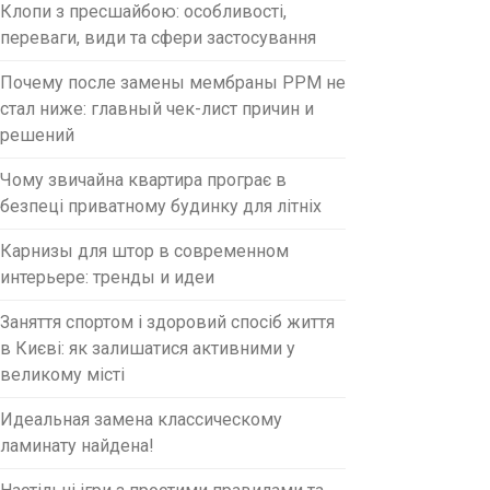
Клопи з пресшайбою: особливості,
переваги, види та сфери застосування
Почему после замены мембраны PPM не
стал ниже: главный чек-лист причин и
решений
Чому звичайна квартира програє в
безпеці приватному будинку для літніх
Карнизы для штор в современном
интерьере: тренды и идеи
Заняття спортом і здоровий спосіб життя
в Києві: як залишатися активними у
великому місті
Идеальная замена классическому
ламинату найдена!