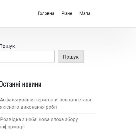
Головна
Різне
Мапа
Пошук
Пошук
Останні новини
Асфальтування територій: основні етапи
якісного виконання робіт
Розвідка з неба: нова епоха збору
інформації