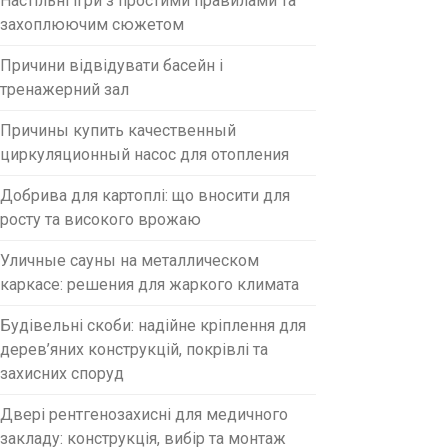
Настільні ігри з простими правилами та
захоплюючим сюжетом
Причини відвідувати басейн і
тренажерний зал
Причины купить качественный
циркуляционный насос для отопления
Добрива для картоплі: що вносити для
росту та високого врожаю
Уличные сауны на металлическом
каркасе: решения для жаркого климата
Будівельні скоби: надійне кріплення для
дерев’яних конструкцій, покрівлі та
захисних споруд
Двері рентгенозахисні для медичного
закладу: конструкція, вибір та монтаж