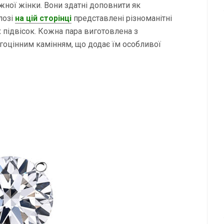
жної жінки. Вони здатні доповнити як
лозі
на цій сторінці
представлені різноманітні
х підвісок. Кожна пара виготовлена з
огоцінним камінням, що додає їм особливої