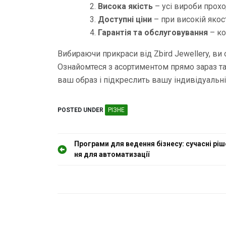
Висока якість
– усі вироби прохо
Доступні ціни
– при високій якост
Гарантія та обслуговування
– ко
Вибираючи прикраси від Zbird Jewellery, ви о
Ознайомтеся з асортиментом прямо зараз та
ваш образ і підкреслить вашу індивідуальні
POSTED UNDER
РІЗНЕ
Н
Програми для ведення бізнесу: сучасні ріш
ня для автоматизації
а
в
і
г