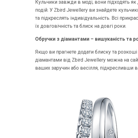
Кульчики завжди в моді, вони підходять як 
подій. У Zbird Jewellery ви знайдете кульчи
та підкреслять індивідуальність. Всі прикра
їх довговічність та блиск на довгі роки.
Обручки з діамантами – вишуканість та р
Якщо ви прагнете додати блиску та розкоші 
діамантами від Zbird Jewellery можна на са
ваших заручин або весілля, підкресливши ва