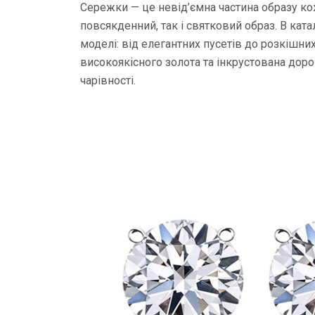
Сережки — це невід’ємна частина образу ко
повсякденний, так і святковий образ. В ката
моделі: від елегантних пусетів до розкішни
високоякісного золота та інкрустована дор
чарівності.