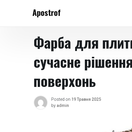
Skip
Apostrof
to
content
Фарба для плитк
сучасне рішенн
поверхонь
Posted on
19 Травня 2025
by
admin