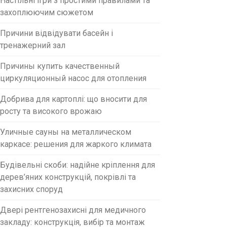
Настільні ігри з простими правилами та
захоплюючим сюжетом
Причини відвідувати басейн і
тренажерний зал
Причины купить качественный
циркуляционный насос для отопления
Добрива для картоплі: що вносити для
росту та високого врожаю
Уличные сауны на металлическом
каркасе: решения для жаркого климата
Будівельні скоби: надійне кріплення для
дерев’яних конструкцій, покрівлі та
захисних споруд
Двері рентгенозахисні для медичного
закладу: конструкція, вибір та монтаж