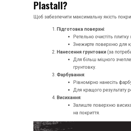
Plastall?
Щоб забезпечити максимальну якість покрит
Підготовка поверхні
:
Ретельно очистіть плитку 
Знежирте поверхню для к
Нанесення грунтовки
(за потреби
Для більш міцного зчепле
грунтовку.
Фарбування
:
Рівномірно нанесіть фарб
Для кращого результату р
Висихання
:
Залиште поверхню висихат
на покриття.