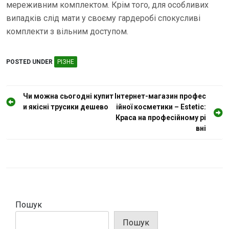
мереживним комплектом. Крім того, для особливих
випадків слід мати у своєму гардеробі спокусливі
комплекти з вільним доступом.
POSTED UNDER
РІЗНЕ
Н
Чи можна сьогодні купит
Інтернет-магазин профес
и якісні трусики дешево
ійної косметики – Estetic:
а
Краса на професійному рі
в
вні
і
г
а
ц
і
Пошук
я
Пошук