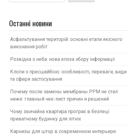
з
а
п
Останні новини
и
с
Асфальтування територій: основні етапи якісного
виконання робіт
і
в
Розвідка з неба: нова епоха збору інформації
Клопи з пресшайбою: особливості, переваги, види
та сфери застосування
Почему после замены мембраны PPM не стал
ниже: главный чек-лист причин и решений
Чому звичайна квартира програє в безпеці
приватному будинку для літніх
Карнизы для штор в современном интерьере: