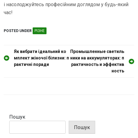
і насолоджуйтесь професійним доглядом у будь-який
час!
POSTED UNDER
РІЗНЕ
Н
Як вибрати ідеальний ко
Промышленные светиль
мплект жіночої білизни: п
ники на аккумуляторах: п
а
рактичні поради
рактичность и эффектив
в
ность
і
г
а
ц
і
Пошук
я
Пошук
з