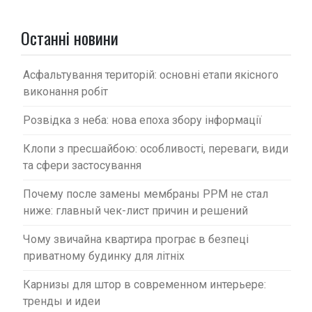
а
п
Останні новини
и
с
Асфальтування територій: основні етапи якісного
виконання робіт
і
в
Розвідка з неба: нова епоха збору інформації
Клопи з пресшайбою: особливості, переваги, види
та сфери застосування
Почему после замены мембраны PPM не стал
ниже: главный чек-лист причин и решений
Чому звичайна квартира програє в безпеці
приватному будинку для літніх
Карнизы для штор в современном интерьере:
тренды и идеи