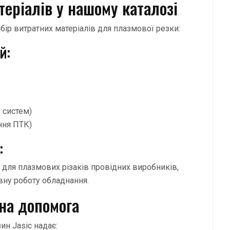
еріалів у нашому каталозі
бір витратних матеріалів для плазмової резки:
й:
 систем)
ння ПТК)
:
для плазмових різаків провідних виробників,
вну роботу обладнання.
чна допомога
ин Jasic надає: