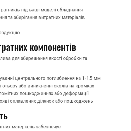
ратників під ваші моделі обладнання
ня та зберігання витратних матеріалів
продукцію
тратних компонентів
лива для збереження якості обробки та
уванні центрального поглиблення на 1-1.5 мм
 отвору або виникненні сколів на кромках
 помітних пошкодженнях або деформації
появі оплавлених ділянок або пошкоджень
ть
тних матеріалів забезпечує: