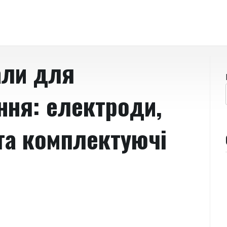
али для
ння: електроди,
та комплектуючі