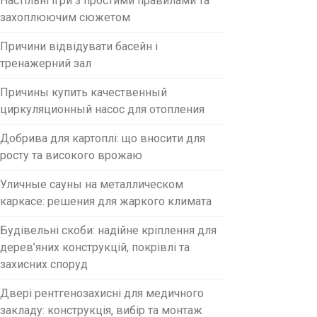
Настільні ігри з простими правилами та
захоплюючим сюжетом
Причини відвідувати басейн і
тренажерний зал
Причины купить качественный
циркуляционный насос для отопления
Добрива для картоплі: що вносити для
росту та високого врожаю
Уличные сауны на металлическом
каркасе: решения для жаркого климата
Будівельні скоби: надійне кріплення для
дерев’яних конструкцій, покрівлі та
захисних споруд
Двері рентгенозахисні для медичного
закладу: конструкція, вибір та монтаж