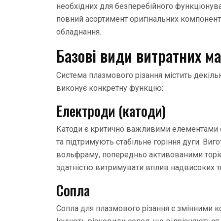
необхідних для безперебійного функціонув
повний асортимент оригінальних компонент
обладнання.
Базові види витратних ма
Система плазмового різання містить декіль
виконує конкретну функцію:
Електроди (катоди)
Катоди є критично важливими елементами 
та підтримують стабільне горіння дуги. Виг
вольфраму, попередньо активованими торієм
здатністю витримувати вплив надвисоких т
Сопла
Сопла для плазмового різання є змінними к