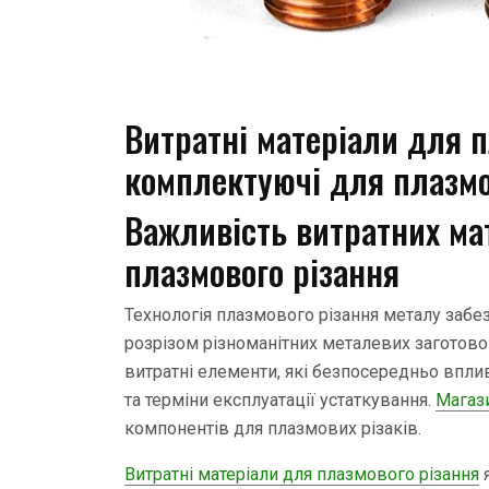
Витратні матеріали для п
комплектуючі для плазмо
Важливість витратних мат
плазмового різання
Технологія плазмового різання металу заб
розрізом різноманітних металевих заготово
витратні елементи, які безпосередньо впли
та терміни експлуатації устаткування.
Магази
компонентів для плазмових різаків.
Витратні матеріали для плазмового різання
я