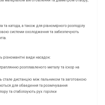
 за матеріалом виготовлення та діаметром отвору,
 та катода, а також для рівномірного розподілу
довою системи охолодження та забезпечують
тів.
ь різноманітні види насадок:
отраплянню розплавленого металу та іскор на
ь стале дистанцію між пальником та заготовкою
уються для обведення та розмічування
ору та стабілізують рух горілки