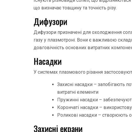
Існують різновиди сопел, що відрізняються
що визначає товщину та точність різу.
Дифузори
Дифузори призначені для охолодження сопла
газу у плазмотроні. Вони є важливою скла
довговічність основних витратних компонен
Насадки
У системах плазмового різання застосовуют
Захисні насадки – запобігають п
витратні елементи
Пружинні насадки – забезпечуют
Корончаті насадки – використов
Роликові насадки – створюють оп
Захисні екрани