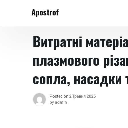
Skip
Apostrof
to
content
Витратні матері
плазмового різа
сопла, насадки 
Posted on
2 Травня 2025
by
admin