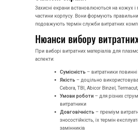
Захисні екрани встановлюються на кожух і п
частини корпусу. Вони формують правильний 
подовжують термін служби витратних комп
Нюанси вибору витратних
При виборі витратних матеріалів для плазм
аспекти:
Сумісність
– витратники повинні
Якість
– доцільно використовуват
Cebora, TBI, Abicor Binzel, Termacu
Умови роботи
– для різних струм
витратники
Довговічність
– преміум витратн
зносостійкість, їх термін експлу
замінників