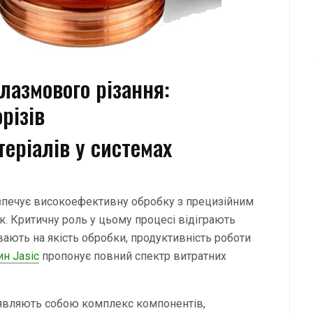
лазмового різання:
різів
еріалів у системах
езпечує високоефективну обробку з прецизійним
к. Критичну роль у цьому процесі відіграють
вають на якість обробки, продуктивність роботи
н Jasic
пропонує повний спектр витратних
вляють собою комплекс компонентів,