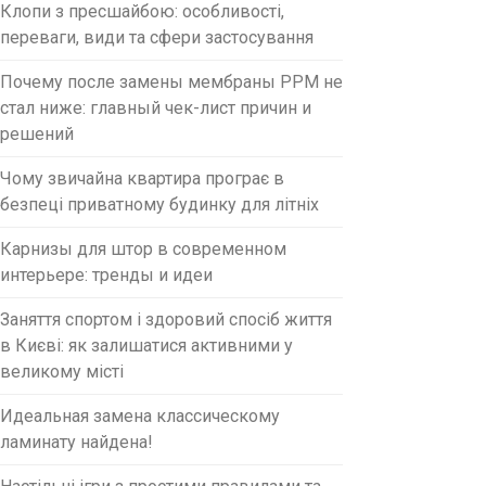
Клопи з пресшайбою: особливості,
переваги, види та сфери застосування
Почему после замены мембраны PPM не
стал ниже: главный чек-лист причин и
решений
Чому звичайна квартира програє в
безпеці приватному будинку для літніх
Карнизы для штор в современном
интерьере: тренды и идеи
Заняття спортом і здоровий спосіб життя
в Києві: як залишатися активними у
великому місті
Идеальная замена классическому
ламинату найдена!