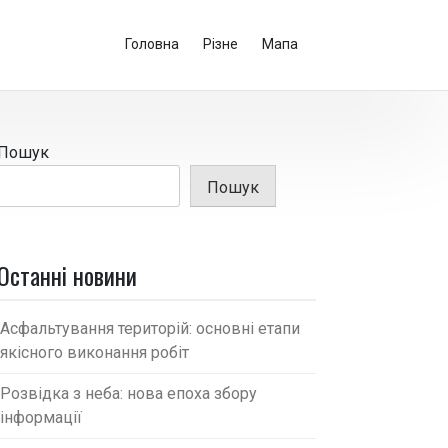
Головна
Різне
Мапа
Пошук
Пошук
Останні новини
Асфальтування територій: основні етапи
якісного виконання робіт
Розвідка з неба: нова епоха збору
інформації