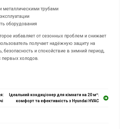
и металлическими трубами
 эксплуатации
сть оборудования
оторое избавляет от сезонных проблем и снижает
 пользователь получает надёжную защиту на
ь, безопасность и спокойствие в зимний период,
с первых холодов.
я:
Ідеальний кондиціонер для кімнати на 20 м²:
чі
комфорт та ефективність з Hyundai HVAC