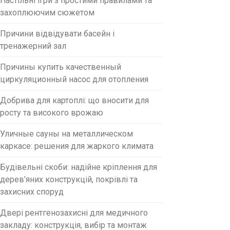
Настільні ігри з простими правилами та
захоплюючим сюжетом
Причини відвідувати басейн і
тренажерний зал
Причины купить качественный
циркуляционный насос для отопления
Добрива для картоплі: що вносити для
росту та високого врожаю
Уличные сауны на металлическом
каркасе: решения для жаркого климата
Будівельні скоби: надійне кріплення для
дерев’яних конструкцій, покрівлі та
захисних споруд
Двері рентгенозахисні для медичного
закладу: конструкція, вибір та монтаж