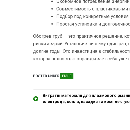
Экономное потребление энергии
Совместимость с пластиковыми 
Подбор под конкретные условия
Простая установка и долговечно
Обогрев труб — это практичное решение, к
риски аварий. Установив систему один раз,
долгие годы. Это инвестиция в стабильност
которая полностью оправдывает себя уже 
POSTED UNDER
РІЗНЕ
Н
Витратні матеріали для плазмового різанн
електроди, сопла, насадки та комплектую
а
в