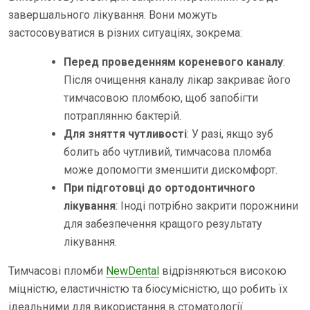
завершального лікування. Вони можуть
застосовуватися в різних ситуаціях, зокрема:
Перед проведенням кореневого каналу
:
Після очищення каналу лікар закриває його
тимчасовою пломбою, щоб запобігти
потраплянню бактерій.
Для зняття чутливості
: У разі, якщо зуб
болить або чутливий, тимчасова пломба
може допомогти зменшити дискомфорт.
При підготовці до ортодонтичного
лікування
: Іноді потрібно закрити порожнини
для забезпечення кращого результату
лікування.
Тимчасові пломби
NewDental
відрізняються високою
міцністю, еластичністю та біосумісністю, що робить їх
ідеальними для використання в стоматології.