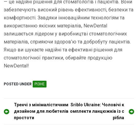
— це надійні рішення для стоматологів і пацієнтів. Вони
забезпечують високий рівень ефективності, безпеки та
комфортності. Завдяки інноваційним технологіям та
використанню якісних матеріалів, NewDental
залишається лідером у виробництві стоматологічних
матеріалів, сприяючи здоров’ю та добробуту пацієнтів.
Якщо ви шукаєте надійні та ефективні рішення для
стоматологічної практики, обирайте продукцію
NewDental!
POSTED UNDER
РІЗНЕ
Н
Тренчі з мінімалістичним
Sriblo Ukraine: Чоловічі к
дизайном для любителів
омплекти ланцюжків із с
а
простоти
рібла
в
і