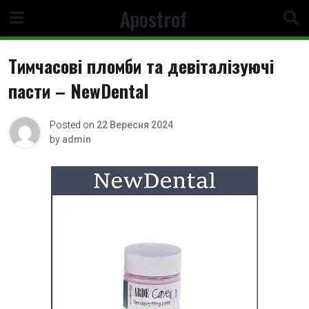
Skip
Apostrof
to
content
Тимчасові пломби та девіталізуючі
пасти – NewDental
Posted on
22 Вересня 2024
by
admin