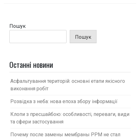
г
а
ц
Пошук
і
Пошук
я
з
а
Останні новини
п
и
Асфальтування територій: основні етапи якісного
с
виконання робіт
і
Розвідка з неба: нова епоха збору інформації
в
Клопи з пресшайбою: особливості, переваги, види
та сфери застосування
Почему после замены мембраны PPM не стал