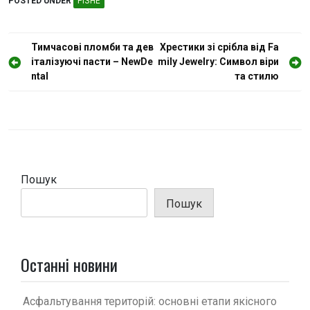
POSTED UNDER
РІЗНЕ
Н
Тимчасові пломби та дев
Хрестики зі срібла від Fa
італізуючі пасти – NewDe
mily Jewelry: Символ віри
а
ntal
та стилю
в
і
г
а
ц
Пошук
і
Пошук
я
з
а
Останні новини
п
и
Асфальтування територій: основні етапи якісного