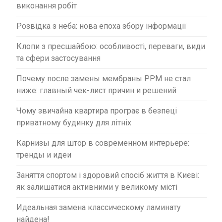
с
виконання робіт
і
Розвідка з неба: нова епоха збору інформації
в
Клопи з пресшайбою: особливості, переваги, види
та сфери застосування
Почему после замены мембраны PPM не стал
ниже: главный чек-лист причин и решений
Чому звичайна квартира програє в безпеці
приватному будинку для літніх
Карнизы для штор в современном интерьере:
тренды и идеи
Заняття спортом і здоровий спосіб життя в Києві:
як залишатися активними у великому місті
Идеальная замена классическому ламинату
найдена!