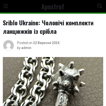
Skip
Apostrof
to
content
Sriblo Ukraine: Чоловічі комплекти
ланцюжків із срібла
Posted on
22 Вересня 2024
by
admin