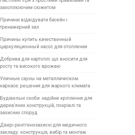
Настільні ігри з простими правилами та
захоплюючим сюжетом
Причини відвідувати басейн і
тренажерний зал
Причины купить качественный
циркуляционный насос для отопления
Добрива для картоплі: що вносити для
росту та високого врожаю
Уличные сауны на металлическом
каркасе: решения для жаркого климата
Будівельні скоби: надійне кріплення для
дерев’яних конструкцій, покрівлі та
захисних споруд
Двері рентгенозахисні для медичного
закладу: конструкція, вибір та монтаж