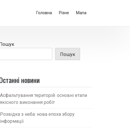
Головна
Різне
Мапа
Пошук
Пошук
Останні новини
Асфальтування територій: основні етапи
якісного виконання робіт
Розвідка з неба: нова епоха збору
інформації