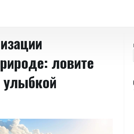
низации
природе: ловите
 улыбкой