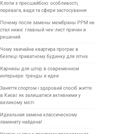
Клопи з пресшайбою: особливості,
переваги, види та сфери застосування
Почему после замены мембраны PPM не
стал ниже: главный чек-лист причин и
решений
Чому звичайна квартира програє в
безпеці приватному будинку для літніх
Карнизы для штор в современном
интерьере: тренды и идеи
Заняття спортом і здоровий спосіб життя
в Києві: як залишатися активними у
великому місті
Идеальная замена классическому
ламинату найдена!