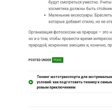
будут смотреться уместно. Учиты
косметика должны быть стойким
Маленькие аксессуары. Браслеты,
которые добавят стилю, но не от
Организация фотосессии на природе — это н
но и о том, чтобы провести время интересно
природой, искренних эмоциях и, конечно, п
POSTED UNDER
РІЗНЕ
Н
Тюнинг мототранспорта для экстремальн
условий: как подготовить технику к самым
а
ровым приключениям
в
і