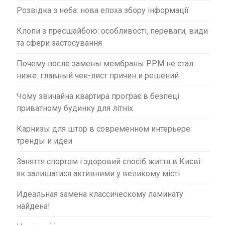
в
Розвідка з неба: нова епоха збору інформації
Клопи з пресшайбою: особливості, переваги, види
та сфери застосування
Почему после замены мембраны PPM не стал
ниже: главный чек-лист причин и решений
Чому звичайна квартира програє в безпеці
приватному будинку для літніх
Карнизы для штор в современном интерьере:
тренды и идеи
Заняття спортом і здоровий спосіб життя в Києві:
як залишатися активними у великому місті
Идеальная замена классическому ламинату
найдена!