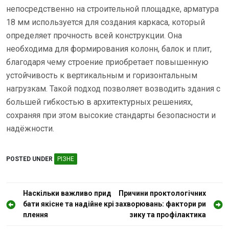
непосредственно на строительной площадке, арматура
18 мм используется для создания каркаса, который
определяет прочность всей конструкции. Она
необходима для формирования колонн, балок и плит,
благодаря чему строение приобретает повышенную
устойчивость к вертикальным и горизонтальным
нагрузкам. Такой подход позволяет возводить здания с
большей гибкостью в архитектурных решениях,
сохраняя при этом высокие стандарты безопасности и
надёжности.
POSTED UNDER
РІЗНЕ
Н
Наскільки важливо прид
Причини проктологічних
бати якісне та надійне крі
захворювань: фактори ри
а
плення
зику та профілактика
в