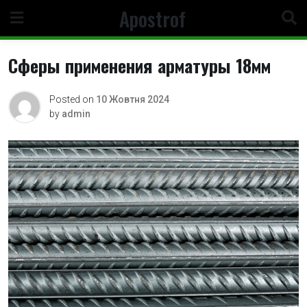
Skip
Apostrof
to
content
Сферы применения арматуры 18мм
Posted on
10 Жовтня 2024
by
admin