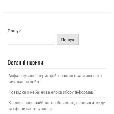
і
г
а
ц
Пошук
і
Пошук
я
з
а
Останні новини
п
и
Асфальтування територій: основні етапи якісного
с
виконання робіт
і
Розвідка з неба: нова епоха збору інформації
в
Клопи з пресшайбою: особливості, переваги, види
та сфери застосування