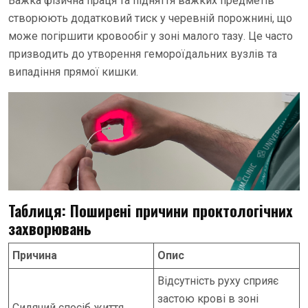
Важка фізична праця та підняття важких предметів
створюють додатковий тиск у черевній порожнині, що
може погіршити кровообіг у зоні малого тазу. Це часто
призводить до утворення гемороїдальних вузлів та
випадіння прямої кишки.
Таблиця: Поширені причини проктологічних
захворювань
Причина
Опис
Відсутність руху сприяє
застою крові в зоні
Сидячий спосіб життя