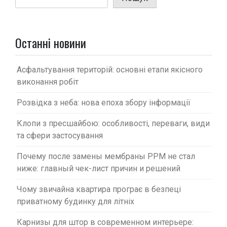
з
а
п
Останні новини
и
с
Асфальтування територій: основні етапи якісного
виконання робіт
і
в
Розвідка з неба: нова епоха збору інформації
Клопи з пресшайбою: особливості, переваги, види
та сфери застосування
Почему после замены мембраны PPM не стал
ниже: главный чек-лист причин и решений
Чому звичайна квартира програє в безпеці
приватному будинку для літніх
Карнизы для штор в современном интерьере: