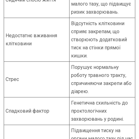
малого тазу, що підвищує
ризик захворювань.
Відсутність клітковини
сприяє закрепам, що
Недостатнє вживання
створюють додатковий
клітковини
тиск на стінки прямої
кишки.
Порушує нормальну
роботу травного тракту,
Стрес
спричиняючи закрепи або
діарею.
Генетична схильність до
Спадковий фактор
проктологічних
захворювань у родині.
Підвищення тиску на
органи малого тазу під час