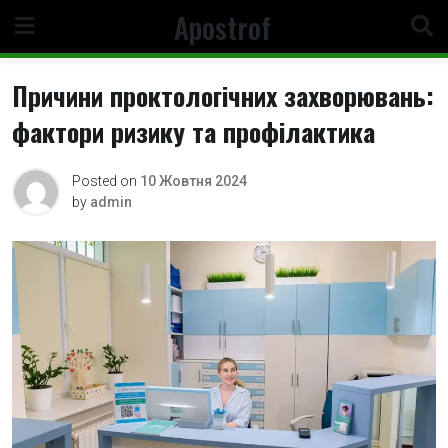
Skip
Apostrof
to
content
Причини проктологічних захворювань:
фактори ризику та профілактика
Posted on
10 Жовтня 2024
by
admin