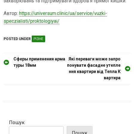
захворювань та підтримувати здоров’я прямої кишки.
Автор:
https://universum.clinic/ua/service/vuzki-
speczialisti/proktologiyai/
POSTED UNDER
РІЗНЕ
Н
Сферы применения арма
Які переваги може запро
туры 18мм
понувати фасадне утепле
а
ння квартири від Тепла К
в
вартира
і
г
а
ц
і
Пошук
я
Пошук