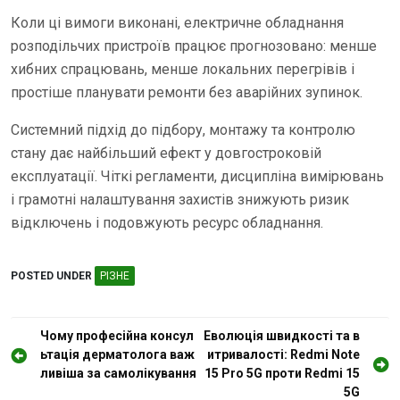
Коли ці вимоги виконані, електричне обладнання
розподільчих пристроїв працює прогнозовано: менше
хибних спрацювань, менше локальних перегрівів і
простіше планувати ремонти без аварійних зупинок.
Системний підхід до підбору, монтажу та контролю
стану дає найбільший ефект у довгостроковій
експлуатації. Чіткі регламенти, дисципліна вимірювань
і грамотні налаштування захистів знижують ризик
відключень і подовжують ресурс обладнання.
POSTED UNDER
РІЗНЕ
Н
Чому професійна консул
Еволюція швидкості та в
ьтація дерматолога важ
итривалості: Redmi Note
а
ливіша за самолікування
15 Pro 5G проти Redmi 15
в
5G