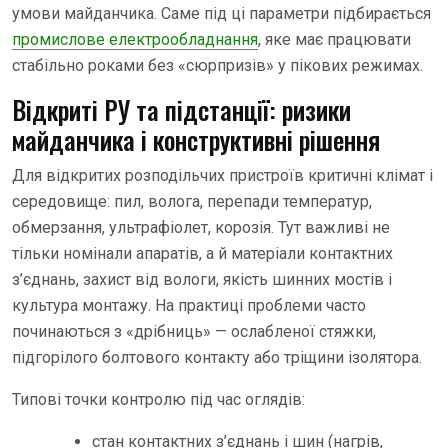
умови майданчика. Саме під ці параметри підбирається
промислове електрообладнання
, яке має працювати
стабільно роками без «сюрпризів» у пікових режимах.
Відкриті РУ та підстанції: ризики
майданчика і конструктивні рішення
Для відкритих розподільчих пристроїв критичні клімат і
середовище: пил, волога, перепади температур,
обмерзання, ультрафіолет, корозія. Тут важливі не
тільки номінали апаратів, а й матеріали контактних
з’єднань, захист від вологи, якість шинних мостів і
культура монтажу. На практиці проблеми часто
починаються з «дрібниць» — ослабленої стяжки,
підгорілого болтового контакту або тріщини ізолятора.
Типові точки контролю під час оглядів:
стан контактних з’єднань і шин (нагрів,