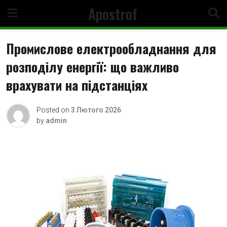
Skip
Apostrof
to
content
Промислове електрообладнання для
розподілу енергії: що важливо
врахувати на підстанціях
Posted on
3 Лютого 2026
by
admin