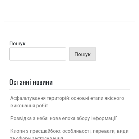
і
г
а
ц
і
Пошук
я
Пошук
з
а
п
Останні новини
и
с
Асфальтування територій: основні етапи якісного
виконання робіт
і
в
Розвідка з неба: нова епоха збору інформації
Клопи з пресшайбою: особливості, переваги, види
та сфери застосування