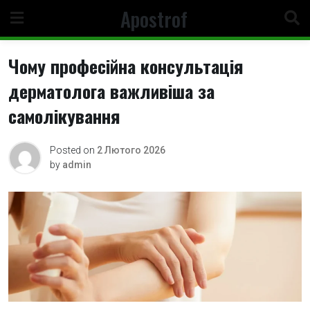
Skip
Apostrof
to
content
Чому професійна консультація
дерматолога важливіша за
самолікування
Posted on
2 Лютого 2026
by
admin