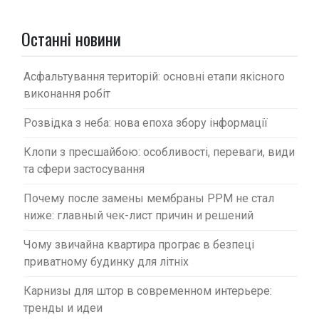
а
п
Останні новини
и
с
Асфальтування територій: основні етапи якісного
виконання робіт
і
в
Розвідка з неба: нова епоха збору інформації
Клопи з пресшайбою: особливості, переваги, види
та сфери застосування
Почему после замены мембраны PPM не стал
ниже: главный чек-лист причин и решений
Чому звичайна квартира програє в безпеці
приватному будинку для літніх
Карнизы для штор в современном интерьере:
тренды и идеи