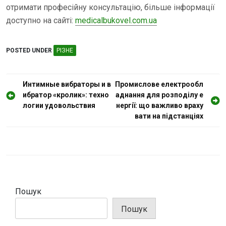
отримати професійну консультацію, більше інформації
доступно на сайті:
medicalbukovel.com.ua
POSTED UNDER
РІЗНЕ
Н
Интимные вибраторы и в
Промислове електрообл
ибратор «кролик»: техно
аднання для розподілу е
а
логии удовольствия
нергії: що важливо враху
в
вати на підстанціях
і
г
а
ц
і
Пошук
я
Пошук
з