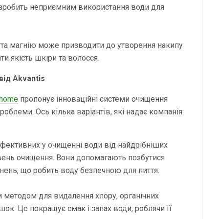
 і зробить неприємним використання води для
 та магнію може призводити до утворення накипу
ти якість шкіри та волосся.
ід Akvantis
r-home
пропонує інноваційні системи очищення
роблеми. Ось кілька варіантів, які надає компанія:
ефективних у очищенні води від найдрібніших
івень очищення. Вони допомагають позбутися
уднень, що робить воду безпечною для пиття.
м методом для видалення хлору, органічних
шок. Це покращує смак і запах води, роблячи її