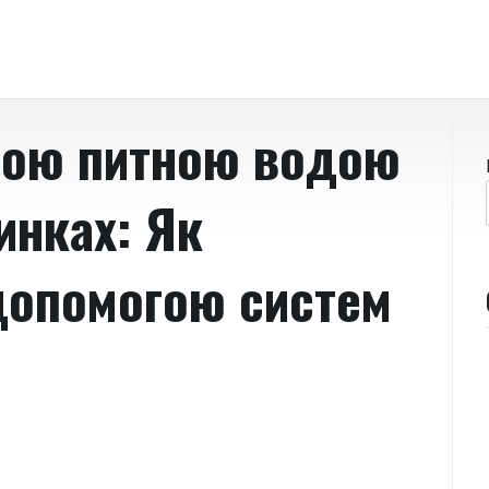
тою питною водою
инках: Як
 допомогою систем