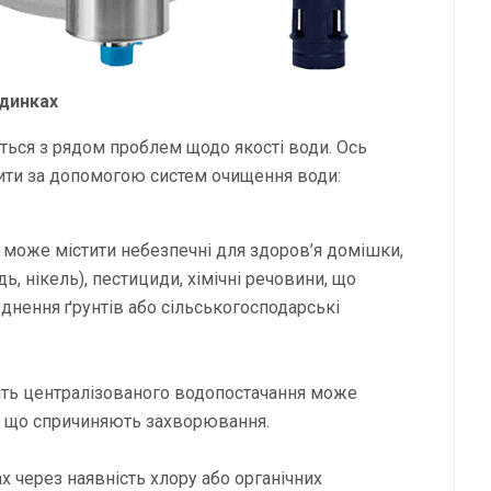
удинках
ться з рядом проблем щодо якості води. Ось
шити за допомогою систем очищення води:
 може містити небезпечні для здоров’я домішки,
дь, нікель), пестициди, хімічні речовини, що
днення ґрунтів або сільськогосподарські
іть централізованого водопостачання може
и, що спричиняють захворювання.
 через наявність хлору або органічних