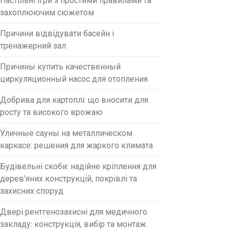
Настільні ігри з простими правилами та
захоплюючим сюжетом
Причини відвідувати басейн і
тренажерний зал
Причины купить качественный
циркуляционный насос для отопления
Добрива для картоплі: що вносити для
росту та високого врожаю
Уличные сауны на металлическом
каркасе: решения для жаркого климата
Будівельні скоби: надійне кріплення для
дерев’яних конструкцій, покрівлі та
захисних споруд
Двері рентгенозахисні для медичного
закладу: конструкція, вибір та монтаж