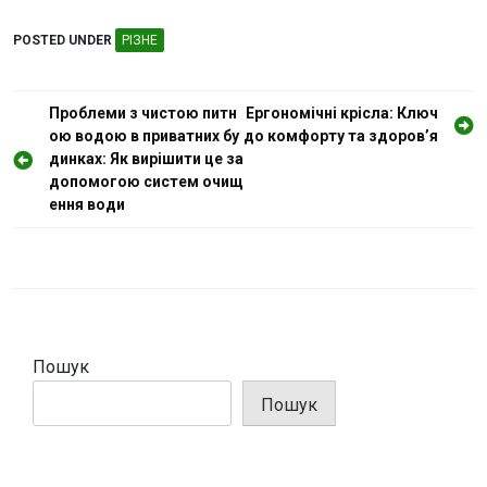
POSTED UNDER
РІЗНЕ
Н
Проблеми з чистою питн
Ергономічні крісла: Ключ
ою водою в приватних бу
до комфорту та здоров’я
а
динках: Як вирішити це за
в
допомогою систем очищ
і
ення води
г
а
ц
і
Пошук
я
з
Пошук
а
п