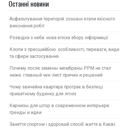
Останні новини
и
с
Асфальтування територій: основні етапи якісного
і
виконання робіт
в
Розвідка з неба: нова епоха збору інформації
Клопи з пресшайбою: особливості, переваги, види
та сфери застосування
Почему после замены мембраны PPM не стал
ниже: главный чек-лист причин и решений
Чому звичайна квартира програє в безпеці
приватному будинку для літніх
Карнизы для штор в современном интерьере:
тренды и идеи
Заняття спортом і здоровий спосіб життя в Києві: