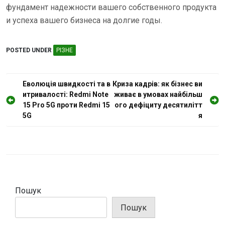
фундамент надежности вашего собственного продукта
и успеха вашего бизнеса на долгие годы.
POSTED UNDER
РІЗНЕ
Н
Еволюція швидкості та в
Криза кадрів: як бізнес ви
итривалості: Redmi Note
живає в умовах найбільш
а
15 Pro 5G проти Redmi 15
ого дефіциту десятилітт
в
5G
я
і
г
а
ц
і
Пошук
я
Пошук
з