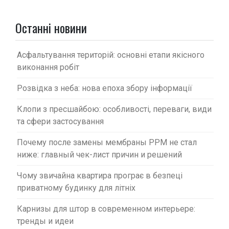
а
п
Останні новини
и
с
Асфальтування територій: основні етапи якісного
виконання робіт
і
в
Розвідка з неба: нова епоха збору інформації
Клопи з пресшайбою: особливості, переваги, види
та сфери застосування
Почему после замены мембраны PPM не стал
ниже: главный чек-лист причин и решений
Чому звичайна квартира програє в безпеці
приватному будинку для літніх
Карнизы для штор в современном интерьере:
тренды и идеи