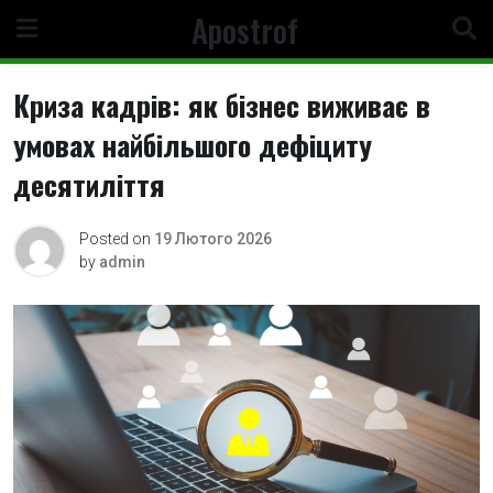
Skip
Apostrof
to
content
Криза кадрів: як бізнес виживає в
умовах найбільшого дефіциту
десятиліття
Posted on
19 Лютого 2026
by
admin