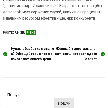
“дешевих кадрів” закінчилася. Виграють ті, хто, подібно
до запорізьких сервісних служб, навчиться працювати
з наявним ресурсом ефективніше, ніж конкуренти.
POSTED UNDER
РІЗНЕ
Н
Нужна обработка металл
Женский трикотаж: элег
а? Обращайтесь к профе
антность, которая вдохн
а
ссионалам своего дела
овляет
в
і
г
а
ц
Пошук
і
Пошук
я