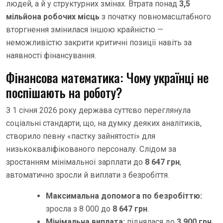
людей, а й у структурних змінах. Втрата понад
3,5
мільйона робочих місць
з початку повномасштабного
вторгнення змінилася іншою крайністю —
неможливістю закрити критичні позиції навіть за
наявності фінансування.
Фінансова математика: Чому українці не
поспішають на роботу?
З 1 січня 2026 року держава суттєво переглянула
соціальні стандарти, що, на думку деяких аналітиків,
створило певну «пастку зайнятості» для
низькокваліфікованого персоналу. Слідом за
зростанням мінімальної зарплати до
8 647 грн
,
автоматично зросли й виплати з безробіття.
Максимальна допомога по безробіттю:
зросла з 8 000 до
8 647 грн
.
Мінімальна виплата:
піднялася до
3 900 грн