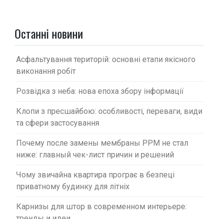
з
а
Останні новини
п
и
Асфальтування територій: основні етапи якісного
с
виконання робіт
і
Розвідка з неба: нова епоха збору інформації
в
Клопи з пресшайбою: особливості, переваги, види
та сфери застосування
Почему после замены мембраны PPM не стал
ниже: главный чек-лист причин и решений
Чому звичайна квартира програє в безпеці
приватному будинку для літніх
Карнизы для штор в современном интерьере:
тренды и идеи