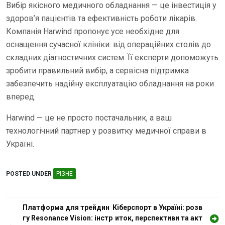
Вибір якісного медичного обладнання — це інвестиція у
здоров’я пацієнтів та ефективність роботи лікарів.
Компанія Harwind пропонує усе необхідне для
оснащення сучасної клініки: від операційних столів до
складних діагностичних систем. Її експерти допоможуть
зробити правильний вибір, а сервісна підтримка
забезпечить надійну експлуатацію обладнання на роки
вперед.
Harwind — це не просто постачальник, а ваш
технологічний партнер у розвитку медичної справи в
Україні.
POSTED UNDER
РІЗНЕ
Н
Платформа для трейдин
Кіберспорт в Україні: розв
гу Resonance Vision: інстр
иток, перспективи та акт
а