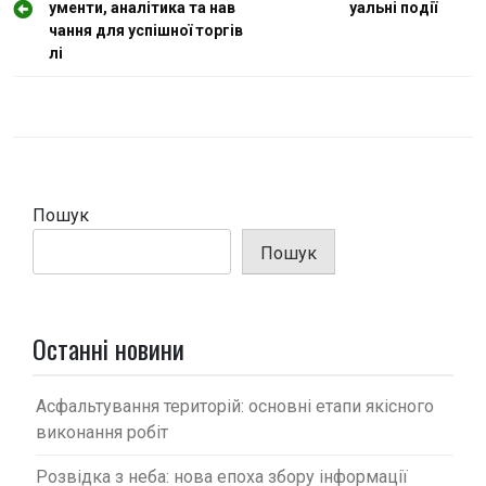
ументи, аналітика та нав
уальні події
в
чання для успішної торгів
і
лі
г
а
ц
і
Пошук
я
з
Пошук
а
п
Останні новини
и
с
Асфальтування територій: основні етапи якісного
і
виконання робіт
в
Розвідка з неба: нова епоха збору інформації