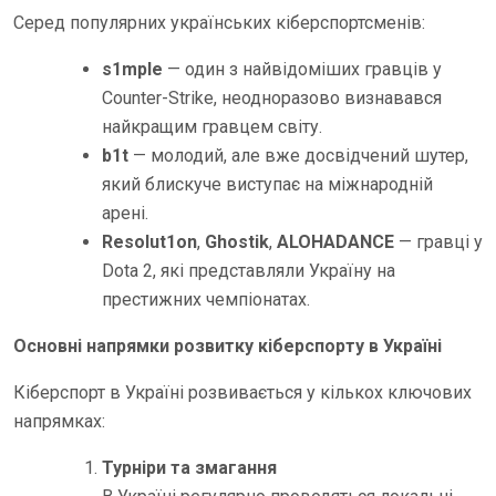
Серед популярних українських кіберспортсменів:
s1mple
— один з найвідоміших гравців у
Counter-Strike, неодноразово визнавався
найкращим гравцем світу.
b1t
— молодий, але вже досвідчений шутер,
який блискуче виступає на міжнародній
арені.
Resolut1on
,
Ghostik
,
ALOHADANCE
— гравці у
Dota 2, які представляли Україну на
престижних чемпіонатах.
Основні напрямки розвитку кіберспорту в Україні
Кіберспорт в Україні розвивається у кількох ключових
напрямках:
Турніри та змагання