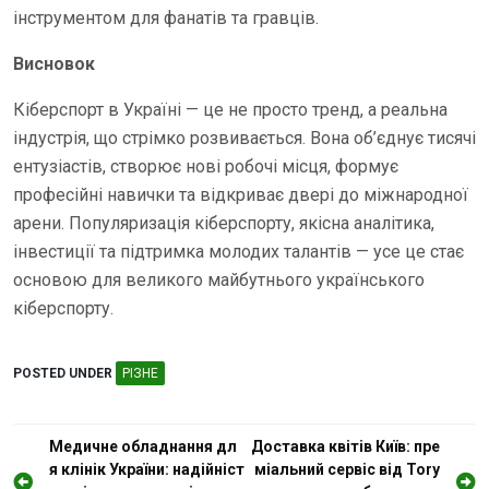
інструментом для фанатів та гравців.
Висновок
Кіберспорт в Україні — це не просто тренд, а реальна
індустрія, що стрімко розвивається. Вона об’єднує тисячі
ентузіастів, створює нові робочі місця, формує
професійні навички та відкриває двері до міжнародної
арени. Популяризація кіберспорту, якісна аналітика,
інвестиції та підтримка молодих талантів — усе це стає
основою для великого майбутнього українського
кіберспорту.
POSTED UNDER
РІЗНЕ
Н
Медичне обладнання дл
Доставка квітів Київ: пре
я клінік України: надійніст
міальний сервіс від Tory
а