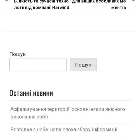
ь, якість та сучасні техно
для ваших особливих мо
в
логії від компанії Harwind
ментів
і
г
а
ц
і
Пошук
я
Пошук
з
а
п
Останні новини
и
с
Асфальтування територій: основні етапи якісного
виконання робіт
і
в
Розвідка з неба: нова епоха збору інформації