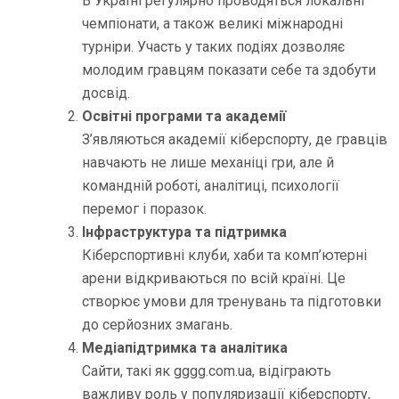
В Україні регулярно проводяться локальні
чемпіонати, а також великі міжнародні
турніри. Участь у таких подіях дозволяє
молодим гравцям показати себе та здобути
досвід.
Освітні програми та академії
З’являються академії кіберспорту, де гравців
навчають не лише механіці гри, але й
командній роботі, аналітиці, психології
перемог і поразок.
Інфраструктура та підтримка
Кіберспортивні клуби, хаби та комп’ютерні
арени відкриваються по всій країні. Це
створює умови для тренувань та підготовки
до серйозних змагань.
Медіапідтримка та аналітика
Сайти, такі як gggg.com.ua, відіграють
важливу роль у популяризації кіберспорту,