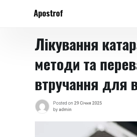
Skip
Apostrof
to
content
Лікування катар
методи та перев
втручання для 
Posted on
29 Січня 2025
by
admin