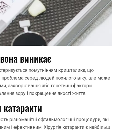
 вона виникає
ктеризується помутнінням кришталика, що
 проблема серед людей похилого віку, але може
вми, захворювання або генетичні фактори.
лення зору і покращення якості життя.
я катаракти
ть різноманітні офтальмологічні процедури, які
ним і ефективним. Хірургія катаракти є найбільш