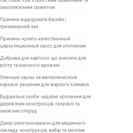
Настільні ігри з простими правилами та
захоплюючим сюжетом
Причини відвідувати басейн і
тренажерний зал
Причины купить качественный
циркуляционный насос для отопления
Добрива для картоплі: що вносити для
росту та високого врожаю
Уличные сауны на металлическом
каркасе: решения для жаркого климата
Будівельні скоби: надійне кріплення для
дерев’яних конструкцій, покрівлі та
захисних споруд
Двері рентгенозахисні для медичного
закладу: конструкція, вибір та монтаж