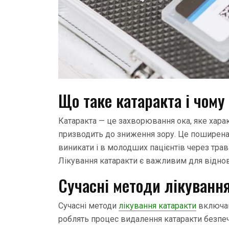
Що таке катаракта і чому
Катаракта — це захворювання ока, яке хара
призводить до зниження зору. Це поширена
виникати і в молодших пацієнтів через тра
Лікування катаракти є важливим для віднов
Сучасні методи лікуванн
Сучасні методи
лікування катаракти
включаю
роблять процес видалення катаракти безпеч