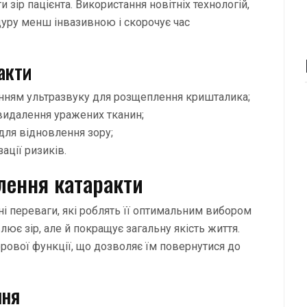
ір пацієнта. Використання новітніх технологій,
едуру менш інвазивною і скорочує час
акти
нням ультразвуку для розщеплення кришталика;
 видалення уражених тканин;
 для відновлення зору;
зації ризиків.
алення катаракти
ні переваги, які роблять її оптимальним вибором
лює зір, але й покращує загальну якість життя.
рової функції, що дозволяє їм повернутися до
ння