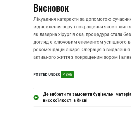
Висновок
Лікування катаракти за допомогою сучасних
відновлення зору і покращення якості життя
як лазерна хірургія ока, процедура стала 
догляд є ключовим елементом успішного в
рекомендацій лікаря. Операція з видалення
активного життя з покращеним зором і впев
POSTED UNDER
РІЗНЕ
Н
Де вибрати та замовити будівельні матері
високої якості в Києві
а
в
і