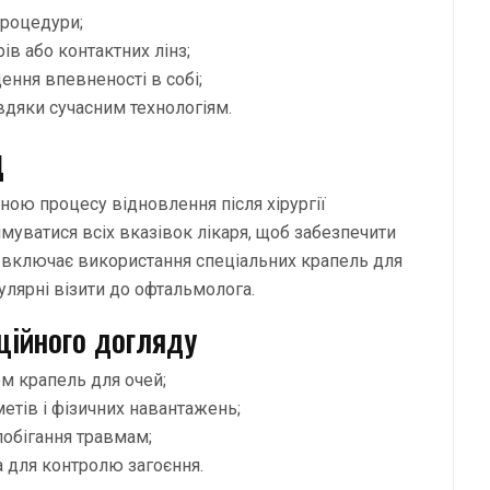
процедури;
в або контактних лінз;
ення впевненості в собі;
вдяки сучасним технологіям.
д
ою процесу відновлення після хірургії
муватися всіх вказівок лікаря, щоб забезпечити
е включає використання спеціальних крапель для
улярні візити до офтальмолога.
ційного догляду
м крапель для очей;
етів і фізичних навантажень;
побігання травмам;
а для контролю загоєння.