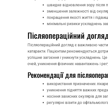
швидке відновлення зору після 
зменшення залежності від окулярі
покращення якості життя і підвищ
мінімальні ризики ускладнень за
Післяопераційний догля
Післяопераційний догляд є важливою частин
катаракти. Пацієнтам рекомендується дотри
успішне загоєння і уникнути ускладнень. Ц
очей, уникнення фізичних навантажень і рег
Рекомендації для післяопера
використання призначених лікаре
уникнення підняття важких предм
носіння захисних окулярів для за
регулярні візити до офтальмолог