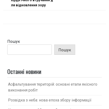
хірургічного втручання д
в
ля відновлення зору
і
г
а
ц
і
Пошук
я
Пошук
з
а
п
Останні новини
и
с
Асфальтування територій: основні етапи якісного
виконання робіт
і
в
Розвідка з неба: нова епоха збору інформації