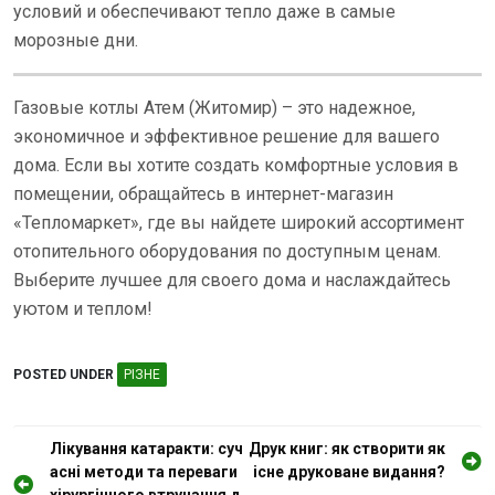
условий и обеспечивают тепло даже в самые
морозные дни.
Газовые котлы Атем (Житомир) – это надежное,
экономичное и эффективное решение для вашего
дома. Если вы хотите создать комфортные условия в
помещении, обращайтесь в интернет-магазин
«Тепломаркет», где вы найдете широкий ассортимент
отопительного оборудования по доступным ценам.
Выберите лучшее для своего дома и наслаждайтесь
уютом и теплом!
POSTED UNDER
РІЗНЕ
Н
Лікування катаракти: суч
Друк книг: як створити як
асні методи та переваги
існе друковане видання?
а