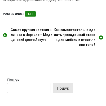
POSTED UNDER
РІЗНЕ
Н
Самая крупная частная к
Как самостоятельно сде
линика в Израиле – Меди
лать присадочный стано
а
цинский центр Ассута
к для мебели и стоит ли
в
оно того?
і
г
а
ц
і
Пошук
я
Пошук
з
а