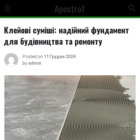
Skip
Apostrof
to
content
Клейові суміші: надійний фундамент
для будівництва та ремонту
Posted on
11 Грудня 2024
by
admin