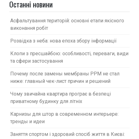
п
Останні новини
и
с
Асфальтування територій: основні етапи якісного
виконання робіт
і
в
Розвідка з неба: нова епоха збору інформації
Клопи з пресшайбою: особливості, переваги, види
та сфери застосування
Почему после замены мембраны PPM не стал
ниже: главный чек-лист причин и решений
Чому звичайна квартира програє в безпеці
приватному будинку для літніх
Карнизы для штор в современном интерьере:
тренды и идеи
Заняття спортом і здоровий спосіб життя в Києві: