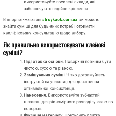
використовуйте посилені склади, які
забезпечують надійне кріплення.
В інтернет-магазині
stroykaok.com.ua
ви можете
знайти суміші для будь-яких потреб і отримати
кваліфіковану консультацію щодо вибору.
Як правильно використовувати клейові
суміші?
Підготовка основи.
Поверхня повинна бути
чистою, сухою та рівною.
Замішування суміші.
Чітко дотримуйтесь
інструкцій на упаковці для досягнення
оптимальної консистенції.
Нанесення.
Використовуйте зубчастий
шпатель для рівномірного розподілу клею по
поверхні.
Фіксація матеріалу.
Притисніть плитку,