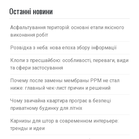
а
Останні новини
п
и
Асфальтування територій: основні етапи якісного
с
виконання робіт
і
Розвідка з неба: нова епоха збору інформації
в
Клопи з пресшайбою: особливості, переваги, види
та сфери застосування
Почему после замены мембраны PPM не стал
ниже: главный чек-лист причин и решений
Чому звичайна квартира програє в безпеці
приватному будинку для літніх
Карнизы для штор в современном интерьере:
тренды и идеи