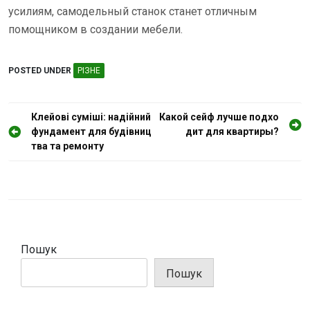
усилиям, самодельный станок станет отличным
помощником в создании мебели.
POSTED UNDER
РІЗНЕ
Н
Клейові суміші: надійний
Какой сейф лучше подхо
фундамент для будівниц
дит для квартиры?
а
тва та ремонту
в
і
г
а
ц
Пошук
і
Пошук
я
з