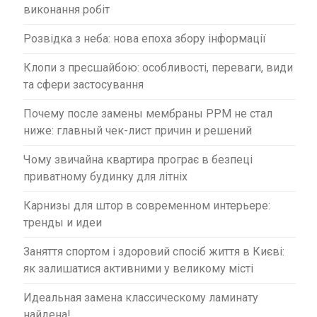
с
виконання робіт
і
Розвідка з неба: нова епоха збору інформації
в
Клопи з пресшайбою: особливості, переваги, види
та сфери застосування
Почему после замены мембраны PPM не стал
ниже: главный чек-лист причин и решений
Чому звичайна квартира програє в безпеці
приватному будинку для літніх
Карнизы для штор в современном интерьере:
тренды и идеи
Заняття спортом і здоровий спосіб життя в Києві:
як залишатися активними у великому місті
Идеальная замена классическому ламинату
найдена!