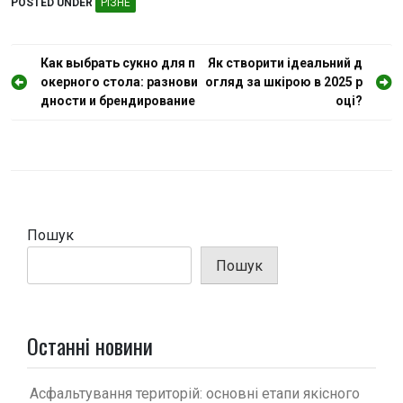
POSTED UNDER
РІЗНЕ
Н
Как выбрать сукно для п
Як створити ідеальний д
окерного стола: разнови
огляд за шкірою в 2025 р
а
дности и брендирование
оці?
в
і
г
а
ц
Пошук
і
Пошук
я
з
а
Останні новини
п
и
Асфальтування територій: основні етапи якісного