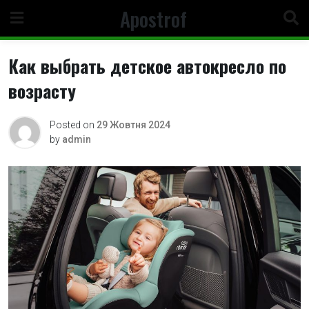
Skip
Apostrof
to
content
Как выбрать детское автокресло по
возрасту
Posted on
29 Жовтня 2024
by
admin