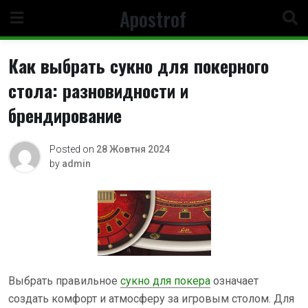
Skip
Apostrof
to
content
Как выбрать сукно для покерного
стола: разновидности и
брендирование
Posted on
28 Жовтня 2024
by
admin
Выбрать правильное
сукно для покера
означает
создать комфорт и атмосферу за игровым столом. Для