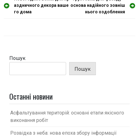
аздничного декора ваше
основа надійного зовніш
а
го дома
нього оздоблення
в
і
г
а
ц
Пошук
і
Пошук
я
з
а
Останні новини
п
и
Асфальтування територій: основні етапи якісного
с
виконання робіт
і
Розвідка з неба: нова епоха збору інформації