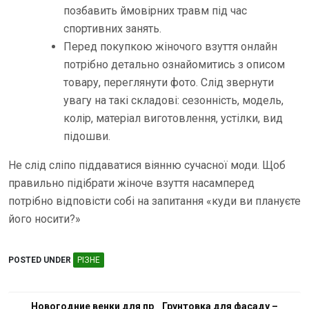
позбавить ймовірних травм під час
спортивних занять.
Перед покупкою жіночого взуття онлайн
потрібно детально ознайомитись з описом
товару, переглянути фото. Слід звернути
увагу на такі складові: сезонність, модель,
колір, матеріал виготовлення, устілки, вид
підошви.
Не слід сліпо піддаватися віянню сучасної моди. Щоб
правильно підібрати жіноче взуття насамперед
потрібно відповісти собі на запитання «куди ви плануєте
його носити?»
POSTED UNDER
РІЗНЕ
Н
Новогодние венки для пр
Грунтовка для фасаду –