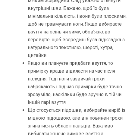
м’яким зсередини. Слід уважно оглянути
внутрішні шви. Бажано, щоб їх була
мінімальна кількість, і вони були плоскими,
щоб не травмувати ноги. Якщо вибираєте
взуття на осінь чи зиму, обов’язково
перевірте, щоб всередині була підкладка з
натурального текстилю, шерсті, хутра,
цигейки.
Якщо ви плануєте придбати взуття, то
примірку краще відкласти на час після
полудня. Тоді ноги зазвичай трохи
набрякають і під час примірки буде точно
зрозуміло, наскільки буде зручно в тій чи
іншій парі взуття.
Що стосується підошви, вибирайте виріб із
міцною підошвою, але він повинен трохи
згинатися в області пальців. Важливо
вибирати жіноче зимове взуття з