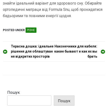
знайти ідеальний варіант для здорового сну. Обирайте
ортопедичні матраци від Formula Snu, щоб прокидатися
бадьорими та повними енергії щодня.
POSTED UNDER
РІЗНЕ
Н
Терасна дошка: ідеальне
Наконечники для кабеля:
рішення для облаштуван
какие бывают и как их вы
а
ня відкритих просторів
брать
в
і
г
а
ц
Пошук
і
Пошук
я