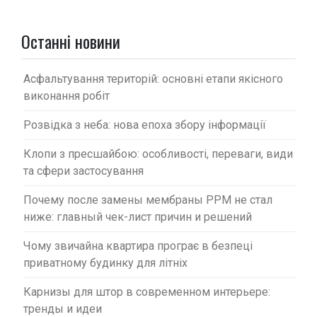
з
а
Останні новини
п
и
Асфальтування територій: основні етапи якісного
с
виконання робіт
і
Розвідка з неба: нова епоха збору інформації
в
Клопи з пресшайбою: особливості, переваги, види
та сфери застосування
Почему после замены мембраны PPM не стал
ниже: главный чек-лист причин и решений
Чому звичайна квартира програє в безпеці
приватному будинку для літніх
Карнизы для штор в современном интерьере:
тренды и идеи