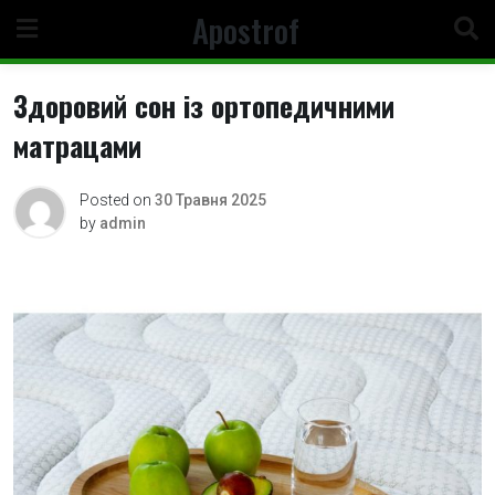
Skip
Apostrof
to
content
Здоровий сон із ортопедичними
матрацами
Posted on
30 Травня 2025
by
admin