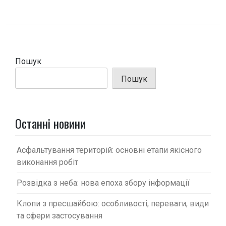
і
г
а
ц
і
Пошук
я
Пошук
з
а
п
Останні новини
и
с
Асфальтування територій: основні етапи якісного
виконання робіт
і
в
Розвідка з неба: нова епоха збору інформації
Клопи з пресшайбою: особливості, переваги, види
та сфери застосування