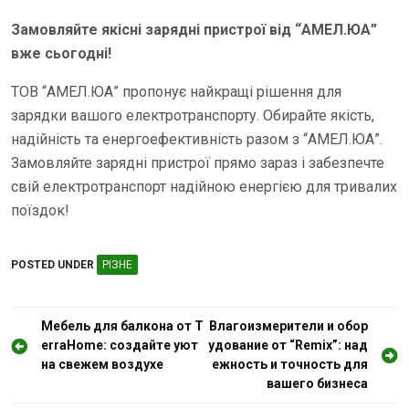
Замовляйте якісні зарядні пристрої від “АМЕЛ.ЮА”
вже сьогодні!
ТОВ “АМЕЛ.ЮА” пропонує найкращі рішення для
зарядки вашого електротранспорту. Обирайте якість,
надійність та енергоефективність разом з “АМЕЛ.ЮА”.
Замовляйте зарядні пристрої прямо зараз і забезпечте
свій електротранспорт надійною енергією для тривалих
поїздок!
POSTED UNDER
РІЗНЕ
Н
Мебель для балкона от T
Влагоизмерители и обор
erraHome: создайте уют
удование от “Remix”: над
а
на свежем воздухе
ежность и точность для
в
вашего бизнеса