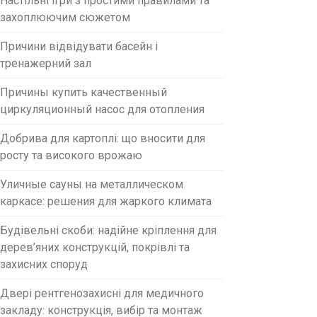
Настільні ігри з простими правилами та
захоплюючим сюжетом
Причини відвідувати басейн і
тренажерний зал
Причины купить качественный
циркуляционный насос для отопления
Добрива для картоплі: що вносити для
росту та високого врожаю
Уличные сауны на металлическом
каркасе: решения для жаркого климата
Будівельні скоби: надійне кріплення для
дерев’яних конструкцій, покрівлі та
захисних споруд
Двері рентгенозахисні для медичного
закладу: конструкція, вибір та монтаж