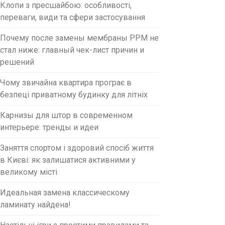
Клопи з пресшайбою: особливості,
переваги, види та сфери застосування
Почему после замены мембраны PPM не
стал ниже: главный чек-лист причин и
решений
Чому звичайна квартира програє в
безпеці приватному будинку для літніх
Карнизы для штор в современном
интерьере: тренды и идеи
Заняття спортом і здоровий спосіб життя
в Києві: як залишатися активними у
великому місті
Идеальная замена классическому
ламинату найдена!