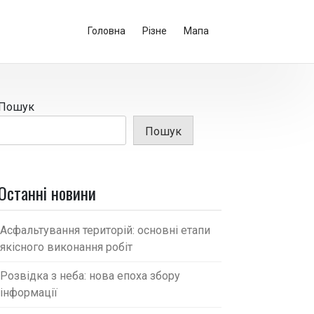
Головна
Різне
Мапа
Пошук
Пошук
Останні новини
Асфальтування територій: основні етапи
якісного виконання робіт
Розвідка з неба: нова епоха збору
інформації