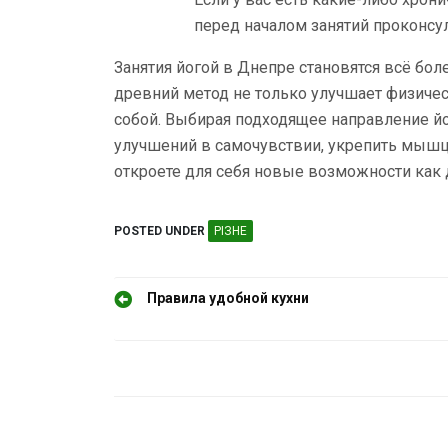
перед началом занятий проконсул
Занятия йогой в Днепре становятся всё бол
древний метод не только улучшает физичес
собой. Выбирая подходящее направление йо
улучшений в самочувствии, укрепить мышцы
откроете для себя новые возможности как д
POSTED UNDER
РІЗНЕ
Н
Правила удобной кухни
а
в
і