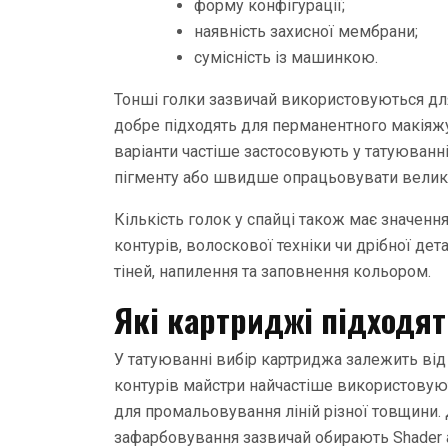
форму конфігурації;
наявність захисної мембрани;
сумісність із машинкою.
Тонші голки зазвичай використовуються для
добре підходять для перманентного макіяжу,
варіанти частіше застосовують у татуюванні
пігменту або швидше опрацьовувати великі
Кількість голок у спайці також має значен
контурів, волоскової техніки чи дрібної дет
тіней, напилення та заповнення кольором.
Які картриджі підходят
У татуюванні вибір картриджа залежить від 
контурів майстри найчастіше використовують
для промальовування ліній різної товщини. Д
зафарбовування зазвичай обирають Shader 