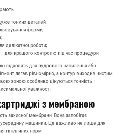
рають:
дуже тонких деталей;
альовування форми;
;
я делікатної роботи;
— для кращого контролю під час процедури.
які підходять для пудрового напилення або
ігмент лягав рівномірно, а контур виходив чистим
ковою зоною особливо цінуються точність і
аксимальної уважності.
картриджі з мембраною
ість захисної мембрани. Вона запобігає
ин усередину машинки. Це важливо не лише для
я гігієнічних норм.