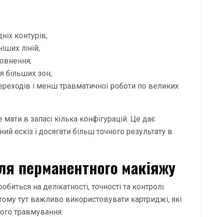
ніх контурів;
іших ліній;
повнення;
 більших зон;
ереходів і менш травматичної роботи по великих
 мати в запасі кілька конфігурацій. Це дає
ий ескіз і досягати більш точного результату в
ля перманентного макіяжу
иться на делікатності, точності та контролі.
а, тому тут важливо використовувати картриджі, які
ого травмування.