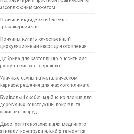
Настільні ігри з простими правилами та
захоплюючим сюжетом
Причини відвідувати басейн і
тренажерний зал
Причины купить качественный
циркуляционный насос для отопления
Добрива для картоплі: що вносити для
росту та високого врожаю
Уличные сауны на металлическом
каркасе: решения для жаркого климата
Будівельні скоби: надійне кріплення для
дерев’яних конструкцій, покрівлі та
захисних споруд
Двері рентгенозахисні для медичного
закладу: конструкція, вибір та монтаж