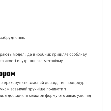
забруднення;
.
ирають моделі, де виробник приділяє особливу
 та якості внутрішнього механізму.
бором
о враховувати власний досвід, тип процедур і
вачкам зазвичай зручніше починати з
й, а досвідчені майстри формують запас уже під