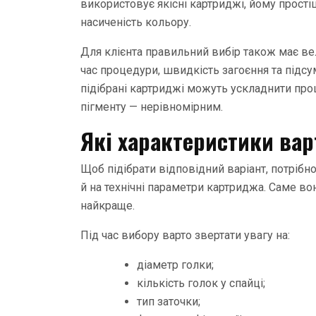
використовує якісні картриджі, йому прості
насиченість кольору.
Для клієнта правильний вибір також має ве
час процедури, швидкість загоєння та підс
підібрані картриджі можуть ускладнити проц
пігменту — нерівномірним.
Які характеристики вар
Щоб підібрати відповідний варіант, потрібно
й на технічні параметри картриджа. Саме во
найкраще.
Під час вибору варто звертати увагу на:
діаметр голки;
кількість голок у спайці;
тип заточки;