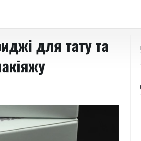
риджі для тату та
макіяжу