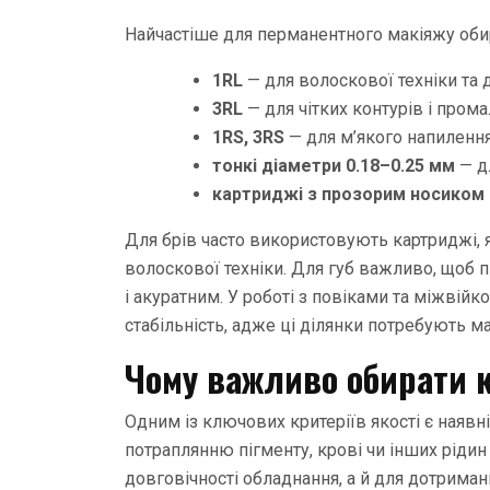
Найчастіше для перманентного макіяжу оби
1RL
— для волоскової техніки та 
3RL
— для чітких контурів і пром
1RS, 3RS
— для м’якого напилення
тонкі діаметри 0.18–0.25 мм
— дл
картриджі з прозорим носиком
Для брів часто використовують картриджі, 
волоскової техніки. Для губ важливо, щоб п
і акуратним. У роботі з повіками та міжвій
стабільність, адже ці ділянки потребують м
Чому важливо обирати 
Одним із ключових критеріїв якості є наявн
потраплянню пігменту, крові чи інших рід
довговічності обладнання, а й для дотриманн