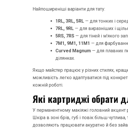
Найпоширеніші варіанти для тату:
1RL, 3RL, 5RL
— для тонких і серед
7RL, 9RL
— для виразніших і щільн
5RS, 7RS
— для тіней і м’якого за
7M1, 9M1, 11M1
— для фарбування
Curved Magnum
— для плавних п
ділянках.
Якщо майстер працює у різних стилях, краще
можливість легко адаптуватися під конкретн
кожній роботі.
Які картриджі обрати д
У перманентному макіяжі головний акцент роб
Шкіра в зоні брів, губ і повік більш чутлив
дозволяють працювати акуратно й без зайв