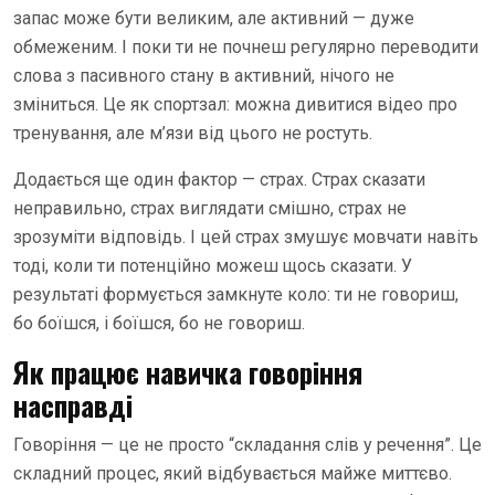
запас може бути великим, але активний — дуже
обмеженим. І поки ти не почнеш регулярно переводити
слова з пасивного стану в активний, нічого не
зміниться. Це як спортзал: можна дивитися відео про
тренування, але м’язи від цього не ростуть.
Додається ще один фактор — страх. Страх сказати
неправильно, страх виглядати смішно, страх не
зрозуміти відповідь. І цей страх змушує мовчати навіть
тоді, коли ти потенційно можеш щось сказати. У
результаті формується замкнуте коло: ти не говориш,
бо боїшся, і боїшся, бо не говориш.
Як працює навичка говоріння
насправді
Говоріння — це не просто “складання слів у речення”. Це
складний процес, який відбувається майже миттєво.