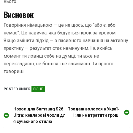
нього.
Висновок
Говоріння німецькою — це не щось, що “або є, або
немає”. Це навичка, яка будується крок за кроком.
Якщо змінити підхід — з пасивного навчання на активну
практику — результат стає неминучим. І в якийсь
момент ти ловиш себе на думці: ти вже не
перекладаєш, не боїшся і не зависаєш. Ти просто
говориш.
POSTED UNDER
РІЗНЕ
Н
Чохол для Samsung S26
Продаж волосся в Україн
Ultra: кевларові чохли дл
і: як не втратити гроші
а
я сучасного стилю
в