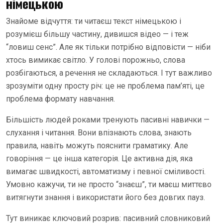
німецькою
Знайоме відчуття: ти читаєш текст німецькою і
розумієш більшу частину, дивишся відео — і теж
“ловиш сенс”. Але як тільки потрібно відповісти — ніби
хтось вимикає світло. У голові порожньо, слова
розбігаються, а речення не складаються. І тут важливо
зрозуміти одну просту річ: це не проблема пам’яті, це
проблема формату навчання.
Більшість людей роками тренують пасивні навички —
слухання і читання. Вони впізнають слова, знають
правила, навіть можуть пояснити граматику. Але
говоріння — це інша категорія. Це активна дія, яка
вимагає швидкості, автоматизму і певної сміливості.
Умовно кажучи, ти не просто “знаєш”, ти маєш миттєво
витягнути знання і використати його без довгих пауз.
Тут виникає ключовий розрив: пасивний словниковий