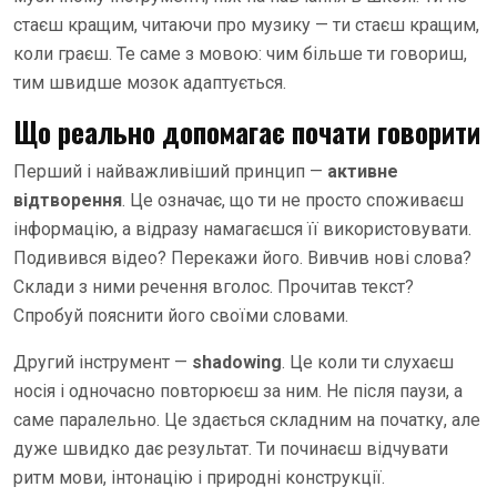
стаєш кращим, читаючи про музику — ти стаєш кращим,
коли граєш. Те саме з мовою: чим більше ти говориш,
тим швидше мозок адаптується.
Що реально допомагає почати говорити
Перший і найважливіший принцип —
активне
відтворення
. Це означає, що ти не просто споживаєш
інформацію, а відразу намагаєшся її використовувати.
Подивився відео? Перекажи його. Вивчив нові слова?
Склади з ними речення вголос. Прочитав текст?
Спробуй пояснити його своїми словами.
Другий інструмент —
shadowing
. Це коли ти слухаєш
носія і одночасно повторюєш за ним. Не після паузи, а
саме паралельно. Це здається складним на початку, але
дуже швидко дає результат. Ти починаєш відчувати
ритм мови, інтонацію і природні конструкції.