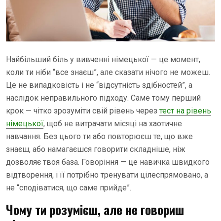
Найбільший біль у вивченні німецької — це момент,
коли ти ніби “все знаєш”, але сказати нічого не можеш.
Це не випадковість і не “відсутність здібностей”, а
наслідок неправильного підходу. Саме тому перший
крок — чітко зрозуміти свій рівень через
тест на рівень
німецької
, щоб не витрачати місяці на хаотичне
навчання. Без цього ти або повторюєш те, що вже
знаєш, або намагаєшся говорити складніше, ніж
дозволяє твоя база. Говоріння — це навичка швидкого
відтворення, і її потрібно тренувати цілеспрямовано, а
не “сподіватися, що саме прийде”.
Чому ти розумієш, але не говориш