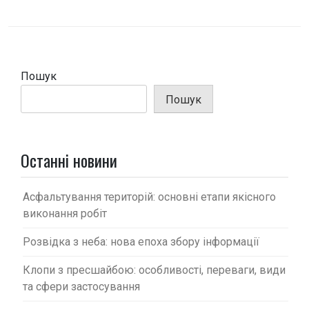
і
г
а
ц
Пошук
і
Пошук
я
з
а
Останні новини
п
и
Асфальтування територій: основні етапи якісного
с
виконання робіт
і
Розвідка з неба: нова епоха збору інформації
в
Клопи з пресшайбою: особливості, переваги, види
та сфери застосування