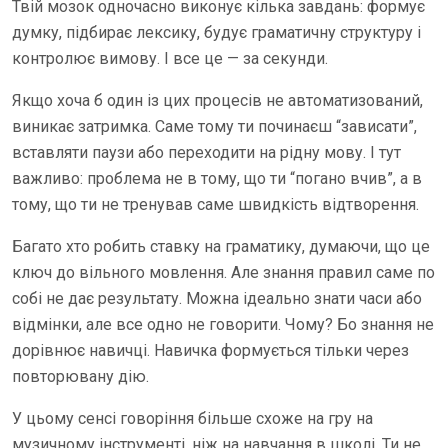
Твій мозок одночасно виконує кілька завдань: формує
думку, підбирає лексику, будує граматичну структуру і
контролює вимову. І все це — за секунди.
Якщо хоча б один із цих процесів не автоматизований,
виникає затримка. Саме тому ти починаєш “зависати”,
вставляти паузи або переходити на рідну мову. І тут
важливо: проблема не в тому, що ти “погано вчив”, а в
тому, що ти не тренував саме швидкість відтворення.
Багато хто робить ставку на граматику, думаючи, що це
ключ до вільного мовлення. Але знання правил саме по
собі не дає результату. Можна ідеально знати часи або
відмінки, але все одно не говорити. Чому? Бо знання не
дорівнює навичці. Навичка формується тільки через
повторювану дію.
У цьому сенсі говоріння більше схоже на гру на
музичному інструменті, ніж на навчання в школі. Ти не