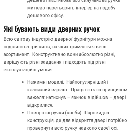
дешева пластикова або силумінова ручка
миттєво перетворить інтер’єр на подобу
дешевого офісу.
Які бувають види дверних ручок
Всю світову індустрію дверної фурнітури можна
поділити на три китів, на яких тримається весь
асортимент. Конструктивно вони абсолютно різні,
вирішують різні завдання і підходять під різні
експлуатаційні умови.
Нажимні моделі. Найпопулярніший і
класичний варіант. Працюють за принципом
важеля: натиснув – язичок відійшов – двері
відкрилися.
Поворотні ручки (кноби). Шаровидна
конструкція, де для відкриття двері потрібно
провернути всю ручку навколо своєї осі.