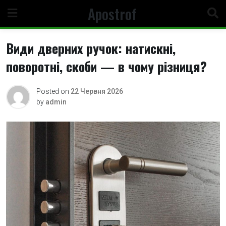
Skip
Apostrof
to
content
Види дверних ручок: натискні,
поворотні, скоби — в чому різниця?
Posted on
22 Червня 2026
by
admin