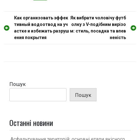
Н
Как организовать эффек
Як вибрати чоловічу футб
тивный водоотвод на уч
олку з V-подібним вирізо
а
астке и избежать разруш
м: стиль, посадка та впев
в
ения покрытия
неність
і
г
а
ц
і
Пошук
я
Пошук
з
а
п
Останні новини
и
Асфальтування територій: основні етапи якісного