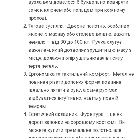
вузла вам довелося б буквально ковиряти
замок ключем або пальцем при кожному
проході.
Тягове зусилля. Дверне полотно, особливо
якісне, з масиву або сталеве вхідне, важить
немало — від 30 до 100 кг. Ручка слугує
важелем, який дозволяє зрушити цю масу з
місця, долаючи опір ущільнювачів і силу
тертя петель.
Ергономіка та тактильний комфорт. Метал не
повинен різати долоню, форма повинна
ідеально лягати в руку, а саме рух має
відбуватися інтуїтивно, навіть у повній
темряві.
Естетичний складник. Фурнітура — це як
дорогі запонки на хорошому костюмі. Ви
можете купити преміальне полотно, але