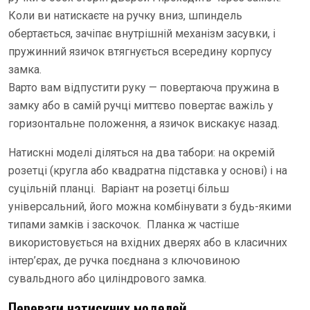
Коли ви натискаєте на ручку вниз, шпиндель
обертається, зачіпає внутрішній механізм засувки, і
пружинний язичок втягнується всередину корпусу
замка.
Варто вам відпустити руку — повертаюча пружина в
замку або в самій ручці миттєво повертає важіль у
горизонтальне положення, а язичок вискакує назад.
Натискні моделі діляться на два табори: на окремій
розетці (кругла або квадратна підставка у основі) і на
суцільній планці. Варіант на розетці більш
універсальний, його можна комбінувати з будь-якими
типами замків і заскочок. Планка ж частіше
використовується на вхідних дверях або в класичних
інтер’єрах, де ручка поєднана з ключовиною
сувальдного або циліндрового замка.
Переваги натискних моделей