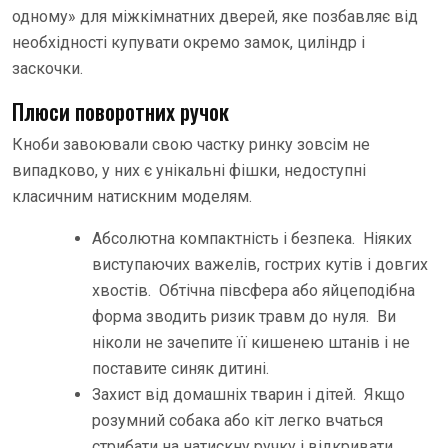
одному» для міжкімнатних дверей, яке позбавляє від
необхідності купувати окремо замок, циліндр і
заскочки.
Плюси поворотних ручок
Кноби завоювали свою частку ринку зовсім не
випадково, у них є унікальні фішки, недоступні
класичним натискним моделям.
Абсолютна компактність і безпека. Ніяких
виступаючих важелів, гострих кутів і довгих
хвостів. Обтічна півсфера або яйцеподібна
форма зводить ризик травм до нуля. Ви
ніколи не зачепите її кишенею штанів і не
поставите синяк дитині.
Захист від домашніх тварин і дітей. Якщо
розумний собака або кіт легко вчаться
стрибати на натискну ручку і відкривати