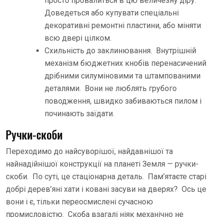
просто провалиться в цю величезну діру.
Доведеться або купувати спеціальні
декоративні ремонтні пластини, або міняти
всю двері цілком.
Схильність до заклинювання. Внутрішній
механізм бюджетних кнобів перенасичений
дрібними силуміновими та штампованими
деталями. Вони не люблять грубого
поводження, швидко забиваються пилом і
починають заїдати.
Ручки-скоби
Переходимо до найсуворішої, найдавнішої та
найнадійнішої конструкції на планеті Земля — ручки-
скоби. По суті, це стаціонарна деталь. Пам’ятаєте старі
добрі дерев’яні хати і ковані засуви на дверях? Ось це
вони і є, тільки переосмислені сучасною
промисловістю. Скоба взагалі ніяк механічно не