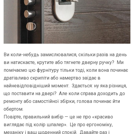
Ви коли-небудь замислювалися, скільки разів на день
ви натискаєте, крутите або тягнете дверну ручку? Ми
помічаємо цю фурнітуру тільки тоді, коли вона починає
дратівливо скрипіти або намертво заїдає в
найневідповідніший момент. Здається: ну яка різниця,
що поставити на двері? Але коли справа доходить до
ремонту або самостійної збірки, голова починає йти
обертом.
Повірте, правильний вибір — це не про «красиво
виглядає під колір шпалер». Це про ергономіку,
механіку і ваш щоденний спокій. Давайте раз і