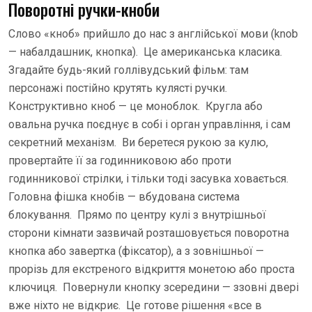
Поворотні ручки-кноби
Слово «кноб» прийшло до нас з англійської мови (knob
— набалдашник, кнопка). Це американська класика.
Згадайте будь-який голлівудський фільм: там
персонажі постійно крутять кулясті ручки.
Конструктивно кноб — це моноблок. Кругла або
овальна ручка поєднує в собі і орган управління, і сам
секретний механізм. Ви беретеся рукою за кулю,
провертайте її за годинниковою або проти
годинникової стрілки, і тільки тоді засувка ховається.
Головна фішка кнобів — вбудована система
блокування. Прямо по центру кулі з внутрішньої
сторони кімнати зазвичай розташовується поворотна
кнопка або завертка (фіксатор), а з зовнішньої —
прорізь для екстреного відкриття монетою або проста
ключиця. Повернули кнопку зсередини — ззовні двері
вже ніхто не відкриє. Це готове рішення «все в