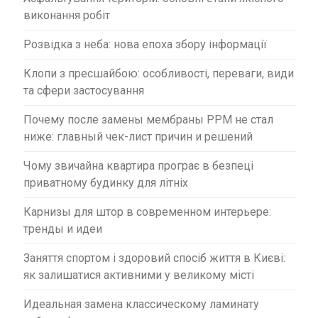
с
виконання робіт
і
в
Розвідка з неба: нова епоха збору інформації
Клопи з пресшайбою: особливості, переваги, види
та сфери застосування
Почему после замены мембраны PPM не стал
ниже: главный чек-лист причин и решений
Чому звичайна квартира програє в безпеці
приватному будинку для літніх
Карнизы для штор в современном интерьере:
тренды и идеи
Заняття спортом і здоровий спосіб життя в Києві:
як залишатися активними у великому місті
Идеальная замена классическому ламинату