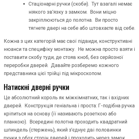
Стаціонарні ручки (скоби). Тут взагалі немає
ніякого зв’язку з замком. Вони міцно
закріплюються до полотна. Ви просто
тягнете двері на себе або штовхаєте від себе.
Кожна з цих категорій має свої підвиди, конструктивні
нюанси та специфіку монтажу. Не можна просто взяти і
поставити скобу туди, де стояв кноб, без серйозної
переробки дверей. Давайте розберемо кожного
представника цієї трійці під мікроскопом.
Натискні дверні ручки
Це абсолютний король як міжкімнатних, так і вхідних
дверей. Конструкція геніальна і проста: Г-подібна ручка
кріпиться на основу (її називають розеткою або
планкою). Всередині полотна проходить квадратний
шпиндель (стержень), який з’єднує дві половинки
ручки з обох сторін дверей і проходить через замок.