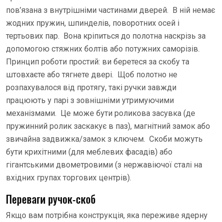
пов’язана з внутрішніми частинами дверей. В ній немає
жодних пружин, шпинделів, поворотних осей і
тертьових пар. Вона кріпиться до полотна наскрізь за
допомогою стяжних болтів або потужних саморізів.
Принцип роботи простий: ви беретеся за скобу та
штовхаєте або тягнете двері. Щоб полотно не
розпахувалося від протягу, такі ручки завжди
працюють у парі з зовнішніми утримуючими
механізмами. Це може бути роликова засувка (де
пружинний ролик заскакує в паз), магнітний замок або
звичайна задвижка/замок з ключем. Скоби можуть
бути крихітними (для меблевих фасадів) або
гігантськими двометровими (з нержавіючої сталі на
вхідних групах торгових центрів).
Переваги ручок-скоб
Якщо вам потрібна конструкція, яка переживе ядерну