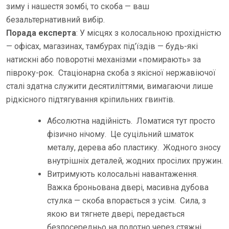
зиму і нашестя зомбі, то скоба — ваш
безальтернативний вибір.
Порада експерта
: У місцях з колосальною прохідністю
— офісах, магазинах, тамбурах під’їздів — будь-які
натискні або поворотні механізми «помирають» за
півроку-рок. Стаціонарна скоба з якісної нержавіючої
сталі здатна служити десятиліттями, вимагаючи лише
рідкісного підтягування кріпильних гвинтів.
Абсолютна надійність. Ломатися тут просто
фізично нічому. Це суцільний шматок
металу, дерева або пластику. Жодного зносу
внутрішніх деталей, жодних просілих пружин.
Витримують колосальні навантаження.
Важка броньована двері, масивна дубова
стулка — скоба впорається з усім. Сила, з
якою ви тягнете двері, передається
безпосередньо на полотно через стяжні