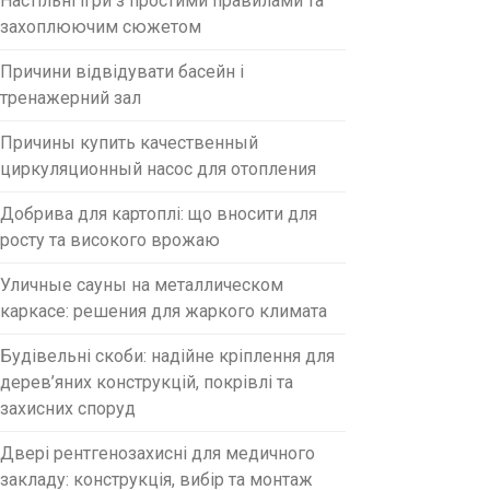
Настільні ігри з простими правилами та
захоплюючим сюжетом
Причини відвідувати басейн і
тренажерний зал
Причины купить качественный
циркуляционный насос для отопления
Добрива для картоплі: що вносити для
росту та високого врожаю
Уличные сауны на металлическом
каркасе: решения для жаркого климата
Будівельні скоби: надійне кріплення для
дерев’яних конструкцій, покрівлі та
захисних споруд
Двері рентгенозахисні для медичного
закладу: конструкція, вибір та монтаж