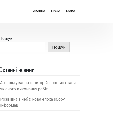
Головна
Різне
Мапа
Пошук
Пошук
Останні новини
Асфальтування територій: основні етапи
якісного виконання робіт
Розвідка з неба: нова епоха збору
інформації