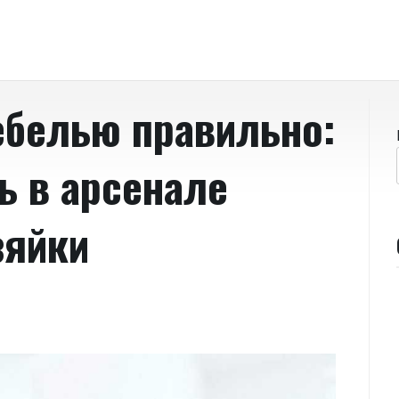
ебелью правильно:
ь в арсенале
зяйки