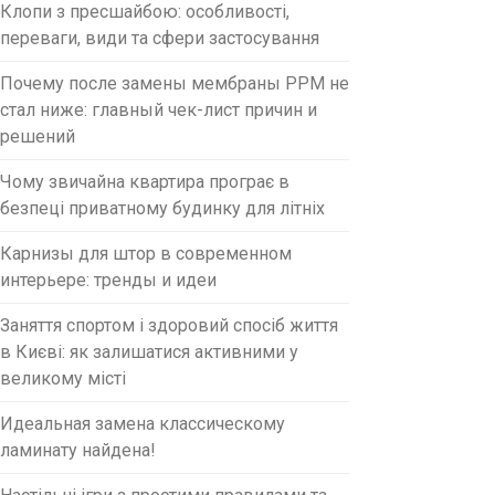
Клопи з пресшайбою: особливості,
переваги, види та сфери застосування
Почему после замены мембраны PPM не
стал ниже: главный чек-лист причин и
решений
Чому звичайна квартира програє в
безпеці приватному будинку для літніх
Карнизы для штор в современном
интерьере: тренды и идеи
Заняття спортом і здоровий спосіб життя
в Києві: як залишатися активними у
великому місті
Идеальная замена классическому
ламинату найдена!