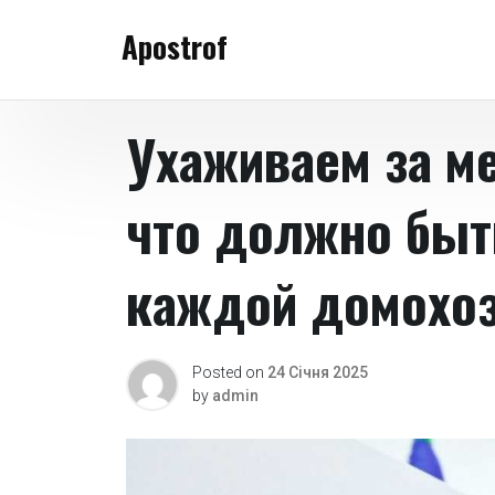
Skip
Apostrof
to
content
Ухаживаем за м
что должно быт
каждой домохо
Posted on
24 Січня 2025
by
admin