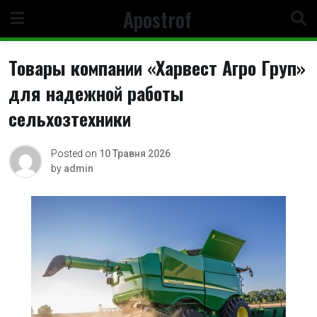
Skip
Apostrof
to
content
Товары компании «Харвест Агро Груп»
для надежной работы
сельхозтехники
Posted on
10 Травня 2026
by
admin