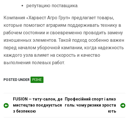
репутацию поставщика.
Компания «Харвест Агро Груп» предлагает товары,
которые помогают аграриям поддерживать технику в
рабочем состоянии и своевременно проводить замену
изношенных элементов. Такой подход особенно важен
перед началом уборочной кампании, когда надежность
каждого узла влияет на скорость и качество
выполнения полевых работ.
POSTED UNDER
РІЗНЕ
Н
FUSION — тату-салон, де
Професійний спорт і алко
мистецтво поєднується
голь: чому ризики зроста
а
з безпекою
ють
в
і