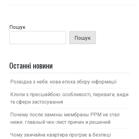
г
а
ц
Пошук
і
Пошук
я
з
а
Останні новини
п
и
Розвідка з неба: нова епоха збору інформації
с
Клопи з пресшайбою: особливості, переваги, види
і
та сфери застосування
в
Почему после замены мембраны PPM не стал
ниже: главный чек-лист причин и решений
Чому звичайна квартира програє в безпеці