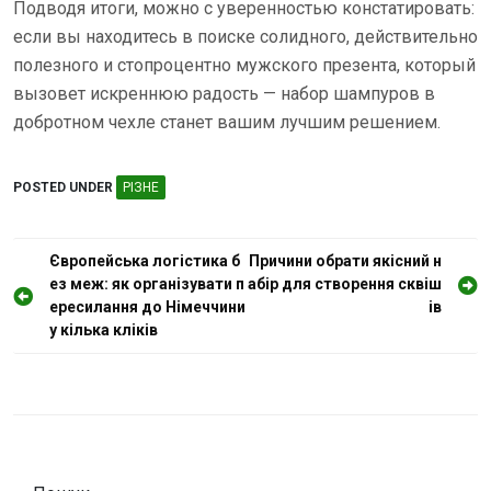
Подводя итоги, можно с уверенностью констатировать:
если вы находитесь в поиске солидного, действительно
полезного и стопроцентно мужского презента, который
вызовет искреннюю радость — набор шампуров в
добротном чехле станет вашим лучшим решением.
POSTED UNDER
РІЗНЕ
Н
Європейська логістика б
Причини обрати якісний н
ез меж: як організувати п
абір для створення сквіш
а
ересилання до Німеччини
ів
в
у кілька кліків
і
г
а
ц