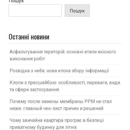
і
Пошук
я
Пошук
з
а
п
Останні новини
и
с
Асфальтування територій: основні етапи якісного
виконання робіт
і
в
Розвідка з неба: нова епоха збору інформації
Клопи з пресшайбою: особливості, переваги, види
та сфери застосування
Почему после замены мембраны PPM не стал
ниже: главный чек-лист причин и решений
Чому звичайна квартира програє в безпеці
приватному будинку для літніх