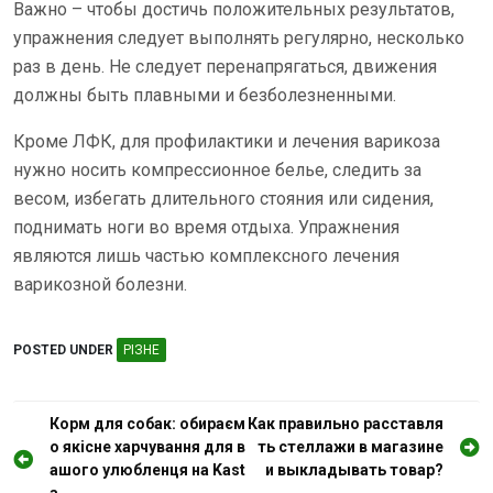
Важно – чтобы достичь положительных результатов,
упражнения следует выполнять регулярно, несколько
раз в день. Не следует перенапрягаться, движения
должны быть плавными и безболезненными.
Кроме ЛФК, для профилактики и лечения варикоза
нужно носить компрессионное белье, следить за
весом, избегать длительного стояния или сидения,
поднимать ноги во время отдыха. Упражнения
являются лишь частью комплексного лечения
варикозной болезни.
POSTED UNDER
РІЗНЕ
Н
Корм для собак: обираєм
Как правильно расставля
о якісне харчування для в
ть стеллажи в магазине
а
ашого улюбленця на Kast
и выкладывать товар?
a