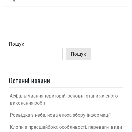
в
і
г
а
ц
і
Пошук
я
Пошук
з
а
п
Останні новини
и
с
Асфальтування територій: основні етапи якісного
виконання робіт
і
в
Розвідка з неба: нова епоха збору інформації
Клопи з пресшайбою: особливості, переваги, види