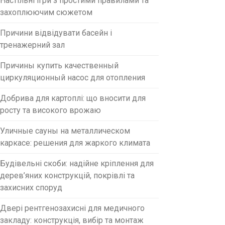
Настільні ігри з простими правилами та
захоплюючим сюжетом
Причини відвідувати басейн і
тренажерний зал
Причины купить качественный
циркуляционный насос для отопления
Добрива для картоплі: що вносити для
росту та високого врожаю
Уличные сауны на металлическом
каркасе: решения для жаркого климата
Будівельні скоби: надійне кріплення для
дерев’яних конструкцій, покрівлі та
захисних споруд
Двері рентгенозахисні для медичного
закладу: конструкція, вибір та монтаж