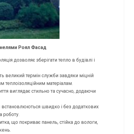
анелями Роял Фасад
оляція дозволяє зберігати тепло в будівлі і
ть великий термін служби завдяки міцній
им теплоізоляційним матеріалам.
иття виглядає стильно та сучасно, додаючи
і встановлюються швидко і без додаткових
а роботу.
литка, що покриває панель, стійка до вологи,
жень.