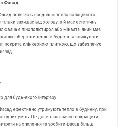
ял Фасад
асад полягає в поєднанні теплоізоляційного
тільки захищає від холоду, а й має естетичну
ювача є пінополістирол або мінвата, який має
зволяє зберігати тепло в будівлі та знижувати
елі покрита клінкерною плиткою, що забезпечує
игляд.
в.
р для будь-якого інтер’єру.
 Фасад ефективно утримують тепло в будинку, при
погодних умов. Це дозволяє значно покращити
витрати на опалення та зробити фасад більш