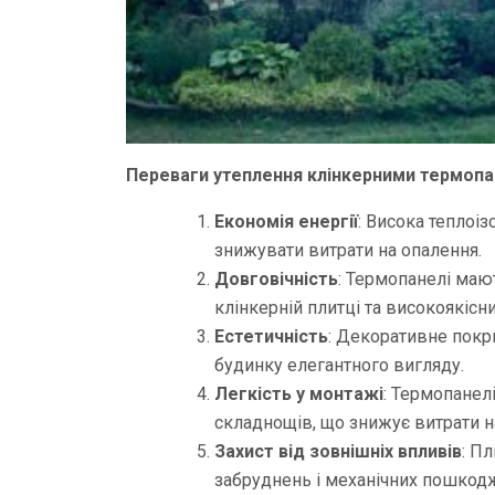
Переваги утеплення клінкерними термоп
Економія енергії
: Висока теплоіз
знижувати витрати на опалення.
Довговічність
: Термопанелі маю
клінкерній плитці та високоякісн
Естетичність
: Декоративне покр
будинку елегантного вигляду.
Легкість у монтажі
: Термопанел
складнощів, що знижує витрати н
Захист від зовнішніх впливів
: П
забруднень і механічних пошкод