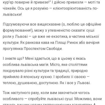
кур’єр поверне й привезе!” І дійсно привезли — моті та
чізкейк. Ось це я розумію — клієнтоорієнтованість по-
львівськи!
Підсумовуючи все вищесказане (о, люблю це офіційне
формулювання!), можу з упевненістю сказати: суші
роли у Львові — це вже не екзотика, а частина міської
культури. Як ранкова кава на Площі Ринок або вечірня
прогулянка Проспектом Свободи.
І знаєте що? Мені здається, що в цьому є якась
особлива львівська магія. Місто, яке століттями
поєднувало різні культури та традиції, природно
прийняло й японську кухню. І зробило її своєю —
теплою, душевною, доступною. Як і все у Львові.
Тож наступного разу, коли вам захочеться чогось
особливого — спробуйте львівські суші. Можливо, вони
стануть вашим новим гастрономічним відкриттям. А