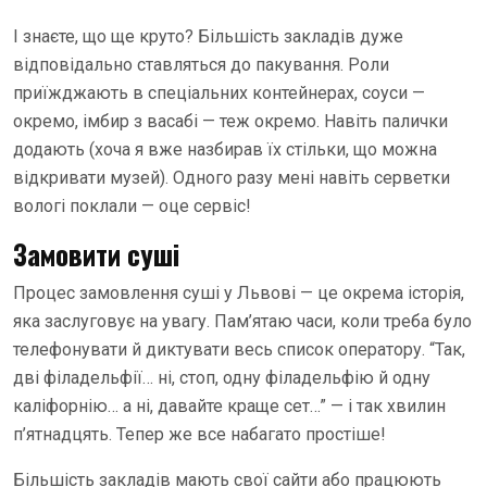
І знаєте, що ще круто? Більшість закладів дуже
відповідально ставляться до пакування. Роли
приїжджають в спеціальних контейнерах, соуси —
окремо, імбир з васабі — теж окремо. Навіть палички
додають (хоча я вже назбирав їх стільки, що можна
відкривати музей). Одного разу мені навіть серветки
вологі поклали — оце сервіс!
Замовити суші
Процес замовлення суші у Львові — це окрема історія,
яка заслуговує на увагу. Пам’ятаю часи, коли треба було
телефонувати й диктувати весь список оператору. “Так,
дві філадельфії… ні, стоп, одну філадельфію й одну
каліфорнію… а ні, давайте краще сет…” — і так хвилин
п’ятнадцять. Тепер же все набагато простіше!
Більшість закладів мають свої сайти або працюють