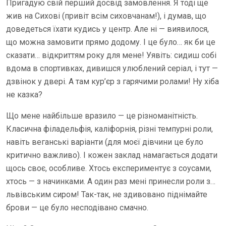
Пригадую свій перший досвід замовлення. Я тоді ще
жив на Сихові (привіт всім сиховчанам!), і думав, що
доведеться їхати кудись у центр. Але ні — виявилося,
що можна замовити прямо додому. І це було… як би це
сказати… відкриттям року для мене! Уявіть: сидиш собі
вдома в спортивках, дивишся улюблений серіал, і тут —
дзвінок у двері. А там кур’єр з гарячими ролами! Ну хіба
не казка?
Що мене найбільше вразило — це різноманітність.
Класична філадельфія, каліфорнія, різні темпурні роли,
навіть веганські варіанти (для моєї дівчини це було
критично важливо). І кожен заклад намагається додати
щось своє, особливе. Хтось експериментує з соусами,
хтось — з начинками. А один раз мені принесли роли з…
львівським сиром! Так-так, не здивовано піднімайте
брови — це було несподівано смачно.