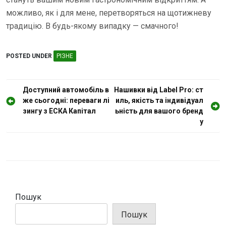
можливо, як і для мене, перетворяться на щотижневу
традицію. В будь-якому випадку — смачного!
POSTED UNDER
РІЗНЕ
Н
Доступний автомобіль в
Нашивки від Label Pro: ст
же сьогодні: переваги лі
иль, якість та індивідуал
а
зингу з ЕСКА Капітал
ьність для вашого бренд
в
у
і
г
а
ц
і
Пошук
я
Пошук