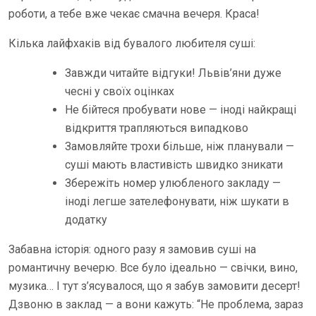
роботи, а тебе вже чекає смачна вечеря. Краса!
Кілька лайфхаків від бувалого любителя суші:
Завжди читайте відгуки! Львів’яни дуже
чесні у своїх оцінках
Не бійтеся пробувати нове — іноді найкращі
відкриття трапляються випадково
Замовляйте трохи більше, ніж планували —
суші мають властивість швидко зникати
Збережіть номер улюбленого закладу —
іноді легше зателефонувати, ніж шукати в
додатку
Забавна історія: одного разу я замовив суші на
романтичну вечерю. Все було ідеально — свічки, вино,
музика… І тут з’ясувалося, що я забув замовити десерт!
Дзвоню в заклад — а вони кажуть: “Не проблема, зараз