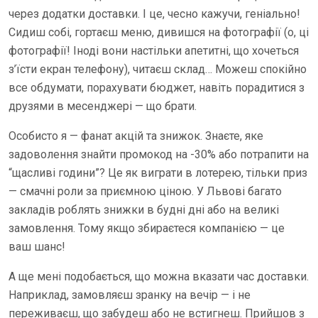
через додатки доставки. І це, чесно кажучи, геніально!
Сидиш собі, гортаєш меню, дивишся на фотографії (о, ці
фотографії! Іноді вони настільки апетитні, що хочеться
з’їсти екран телефону), читаєш склад… Можеш спокійно
все обдумати, порахувати бюджет, навіть порадитися з
друзями в месенджері — що брати.
Особисто я — фанат акцій та знижок. Знаєте, яке
задоволення знайти промокод на -30% або потрапити на
“щасливі години”? Це як виграти в лотерею, тільки приз
— смачні роли за приємною ціною. У Львові багато
закладів роблять знижки в будні дні або на великі
замовлення. Тому якщо збираєтеся компанією — це
ваш шанс!
А ще мені подобається, що можна вказати час доставки.
Наприклад, замовляєш зранку на вечір — і не
переживаєш, що забудеш або не встигнеш. Прийшов з