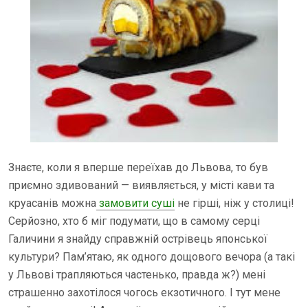
Знаєте, коли я вперше переїхав до Львова, то був
приємно здивований — виявляється, у місті кави та
круасанів можна
замовити суші
не гірші, ніж у столиці!
Серйозно, хто б міг подумати, що в самому серці
Галичини я знайду справжній острівець японської
культури? Пам’ятаю, як одного дощового вечора (а такі
у Львові трапляються частенько, правда ж?) мені
страшенно захотілося чогось екзотичного. І тут мене