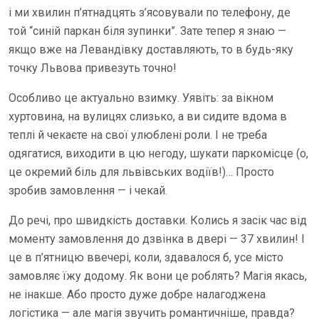
і ми хвилин п’ятнадцять з’ясовували по телефону, де
той “синій паркан біля зупинки”. Зате тепер я знаю —
якщо вже на Левандівку доставляють, то в будь-яку
точку Львова привезуть точно!
Особливо це актуально взимку. Уявіть: за вікном
хуртовина, на вулицях слизько, а ви сидите вдома в
теплі й чекаєте на свої улюблені роли. І не треба
одягатися, виходити в цю негоду, шукати паркомісце (о,
це окремий біль для львівських водіїв!)… Просто
зробив замовлення — і чекай.
До речі, про швидкість доставки. Колись я засік час від
моменту замовлення до дзвінка в двері — 37 хвилин! І
це в п’ятницю ввечері, коли, здавалося б, усе місто
замовляє їжу додому. Як вони це роблять? Магія якась,
не інакше. Або просто дуже добре налагоджена
логістика — але магія звучить романтичніше, правда?