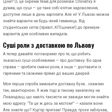
Ціни? О, це окрема тема для розмови. Спочатку я
думав, що суші — це таке собі елітне задоволення,
доступне лише в день зарплати. Але ні! У Львові можна
знайти варіанти на будь-який гаманець. Від
студентських сетів (привіт, КПІшники!) до преміум-
варіантів для особливих випадків.
Суші роли з доставкою по Львову
А тепер давайте поговоримо про те, що робить
львівські суші особливими — про доставку. Бо одна
справа — зробити смачні роли, а інша — доставити їх
гарячими та свіжими прямо до ваших дверей.
Моя перша спроба замовити доставку була… скажімо
так, авантюрною. Я жив тоді в такому закапелку на
Левандівці, що навіть таксисти не завжди могли знайти
мою адресу. “Та це ж десь за містом!” — казали вони.
Але знаєте що? Кур’єр приїхав! Правда, трохи заблукав,