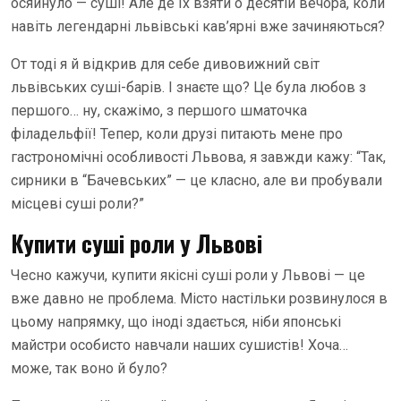
осяйнуло — суші! Але де їх взяти о десятій вечора, коли
навіть легендарні львівські кав’ярні вже зачиняються?
От тоді я й відкрив для себе дивовижний світ
львівських суші-барів. І знаєте що? Це була любов з
першого… ну, скажімо, з першого шматочка
філадельфії! Тепер, коли друзі питають мене про
гастрономічні особливості Львова, я завжди кажу: “Так,
сирники в “Бачевських” — це класно, але ви пробували
місцеві суші роли?”
Купити суші роли у Львові
Чесно кажучи, купити якісні суші роли у Львові — це
вже давно не проблема. Місто настільки розвинулося в
цьому напрямку, що іноді здається, ніби японські
майстри особисто навчали наших сушистів! Хоча…
може, так воно й було?