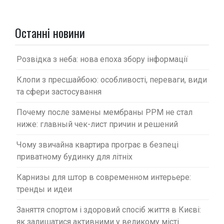
з
а
п
Останні новини
и
с
Розвідка з неба: нова епоха збору інформації
і
Клопи з пресшайбою: особливості, переваги, види
в
та сфери застосування
Почему после замены мембраны PPM не стал
ниже: главный чек-лист причин и решений
Чому звичайна квартира програє в безпеці
приватному будинку для літніх
Карнизы для штор в современном интерьере:
тренды и идеи
Заняття спортом і здоровий спосіб життя в Києві:
як залишатися активними у великому місті