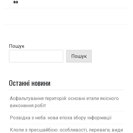
і
ва
г
а
ц
і
Пошук
я
з
Пошук
а
п
Останні новини
и
с
Асфальтування територій: основні етапи якісного
і
виконання робіт
в
Розвідка з неба: нова епоха збору інформації
Клопи з пресшайбою: особливості, переваги, види