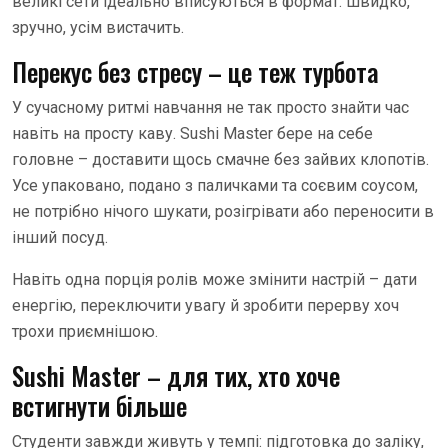
великі сети ідеально вписуються в формат: швидко,
зручно, усім вистачить.
Перекус без стресу – це теж турбота
У сучасному ритмі навчання не так просто знайти час
навіть на просту каву. Sushi Master бере на себе
головне – доставити щось смачне без зайвих клопотів.
Усе упаковано, подано з паличками та соєвим соусом,
не потрібно нічого шукати, розігрівати або переносити в
інший посуд.
Навіть одна порція ролів може змінити настрій – дати
енергію, переключити увагу й зробити перерву хоч
трохи приємнішою.
Sushi Master – для тих, хто хоче
встигнути більше
Студенти завжди живуть у темпі: підготовка до заліку,