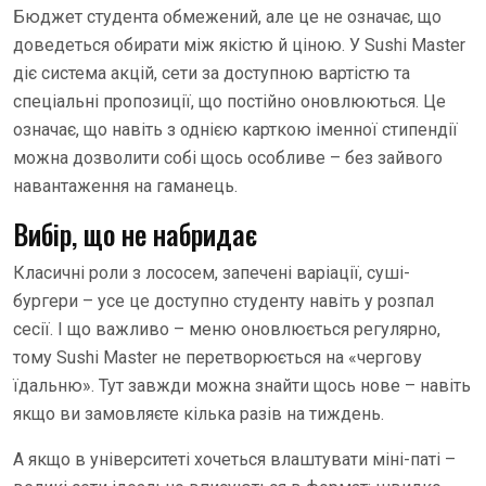
Бюджет студента обмежений, але це не означає, що
доведеться обирати між якістю й ціною. У Sushi Master
діє система акцій, сети за доступною вартістю та
спеціальні пропозиції, що постійно оновлюються. Це
означає, що навіть з однією карткою іменної стипендії
можна дозволити собі щось особливе – без зайвого
навантаження на гаманець.
Вибір, що не набридає
Класичні роли з лососем, запечені варіації, суші-
бургери – усе це доступно студенту навіть у розпал
сесії. І що важливо – меню оновлюється регулярно,
тому Sushi Master не перетворюється на «чергову
їдальню». Тут завжди можна знайти щось нове – навіть
якщо ви замовляєте кілька разів на тиждень.
А якщо в університеті хочеться влаштувати міні-паті –