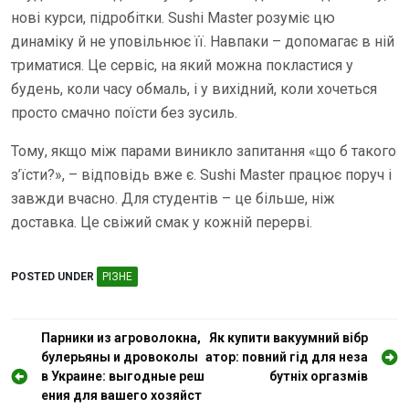
нові курси, підробітки. Sushi Master розуміє цю
динаміку й не уповільнює її. Навпаки – допомагає в ній
триматися. Це сервіс, на який можна покластися у
будень, коли часу обмаль, і у вихідний, коли хочеться
просто смачно поїсти без зусиль.
Тому, якщо між парами виникло запитання «що б такого
з’їсти?», – відповідь вже є. Sushi Master працює поруч і
завжди вчасно. Для студентів – це більше, ніж
доставка. Це свіжий смак у кожній перерві.
POSTED UNDER
РІЗНЕ
Н
Парники из агроволокна,
Як купити вакуумний вібр
булерьяны и дровоколы
атор: повний гід для неза
а
в Украине: выгодные реш
бутніх оргазмів
в
ения для вашего хозяйст