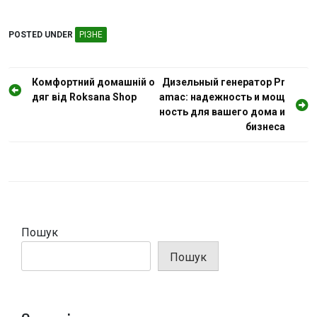
POSTED UNDER
РІЗНЕ
Н
Комфортний домашній о
Дизельный генератор Pr
дяг від Roksana Shop
amac: надежность и мощ
а
ность для вашего дома и
в
бизнеса
і
г
а
ц
і
Пошук
я
Пошук
з
а