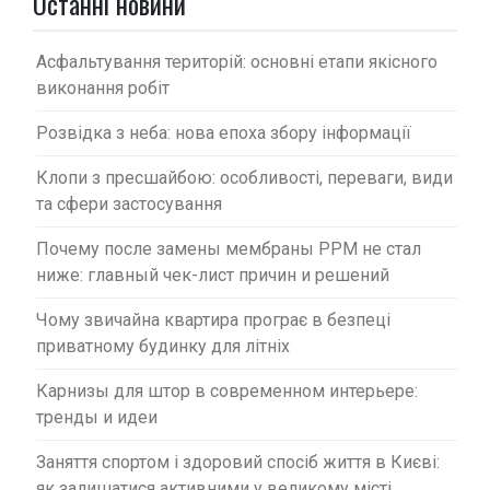
п
Останні новини
и
с
Асфальтування територій: основні етапи якісного
виконання робіт
і
в
Розвідка з неба: нова епоха збору інформації
Клопи з пресшайбою: особливості, переваги, види
та сфери застосування
Почему после замены мембраны PPM не стал
ниже: главный чек-лист причин и решений
Чому звичайна квартира програє в безпеці
приватному будинку для літніх
Карнизы для штор в современном интерьере:
тренды и идеи
Заняття спортом і здоровий спосіб життя в Києві:
як залишатися активними у великому місті