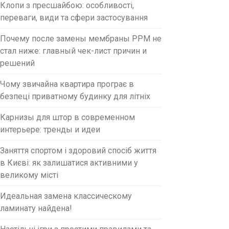
Клопи з пресшайбою: особливості,
переваги, види та сфери застосування
Почему после замены мембраны PPM не
стал ниже: главный чек-лист причин и
решений
Чому звичайна квартира програє в
безпеці приватному будинку для літніх
Карнизы для штор в современном
интерьере: тренды и идеи
Заняття спортом і здоровий спосіб життя
в Києві: як залишатися активними у
великому місті
Идеальная замена классическому
ламинату найдена!