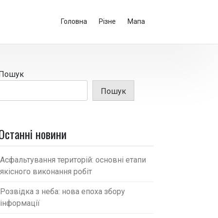
Головна
Різне
Мапа
Пошук
Пошук
Останні новини
Асфальтування територій: основні етапи
якісного виконання робіт
Розвідка з неба: нова епоха збору
інформації