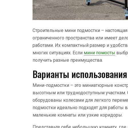
Строительные мини подмостки – настоящая н
ограниченного пространства или имеет де
работами. Их компактный размер и удобст
многих ситуациях. Если
мини помосты
выбра
получить разные преимущества.
Варианты использования
Мини-подмостки – это миниатюрные констр
высотным или труднодоступным участкам. О
оборудованы колесами для легкого переме
подмостки идеально подходят для работы в 
маленькие комнаты или узкие коридоры.
Представьте себе небольшую комнату, где