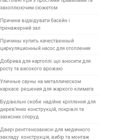
Настільні ігри з простими правилами та
захоплюючим сюжетом
Причини відвідувати басейн і
тренажерний зал
Причины купить качественный
циркуляционный насос для отопления
Добрива для картоплі: що вносити для
росту та високого врожаю
Уличные сауны на металлическом
каркасе: решения для жаркого климата
Будівельні скоби: надійне кріплення для
дерев’яних конструкцій, покрівлі та
захисних споруд
Двері рентгенозахисні для медичного
закладу: конструкція, вибір та монтаж