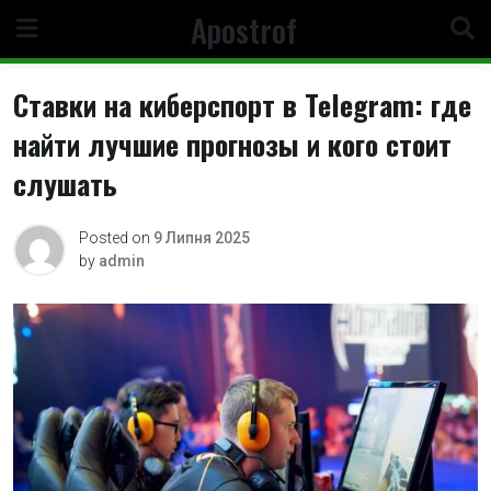
Skip
Apostrof
to
content
Ставки на киберспорт в Telegram: где
найти лучшие прогнозы и кого стоит
слушать
Posted on
9 Липня 2025
by
admin