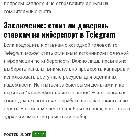
вопросы капперу и не отправляйте деньги на
сомнительные счета.
Заключение: стоит ли доверять
ставкам на киберспорт в Telegram
Если подходить к ставкам с холодной головой, то
Telegram может стать отличным источником полезной
информации по киберспорту. Важно лишь правильно
выбирать каналы, внимательно проверять капперов и
использовать доступные ресурсы для оценки их
надежности. Не гнаться за быстрыми деньгами и не
верить в “железобетонные гарантии” — вот главный
совет для тех, кто хочет зарабатывать на ставках, а не
терять. В этой теме нет волшебных кнопок, есть только
здравый смысл и грамотный выбор.
POSTED UNDER
РІЗНЕ