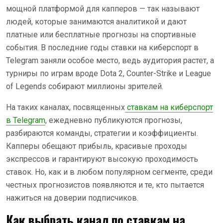
мощной платформой для капперов — так называют
людей, которые занимаются аналитикой и дают
платные или бесплатные прогнозы на спортивные
события. В последние годы ставки на киберспорт в
Telegram заняли особое место, ведь аудитория растет, а
турниры по играм вроде Dota 2, Counter-Strike и League
of Legends собирают миллионы зрителей.
На таких каналах, посвященных
ставкам на киберспорт
в Telegram
, ежедневно публикуются прогнозы,
разбираются команды, стратегии и коэффициенты.
Капперы обещают прибыль, красивые проходы
экспрессов и гарантируют высокую проходимость
ставок. Но, как и в любом популярном сегменте, среди
честных прогнозистов появляются и те, кто пытается
нажиться на доверии подписчиков.
Как выбрать канал по ставкам на