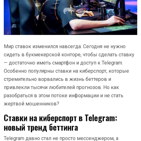
Мир ставок изменился навсегда. Сегодня не нужно
сидеть в букмекерской конторе, чтобы сделать ставку
— достаточно иметь смартфон и доступ к Telegram.
Особенно популярны ставки на киберспорт, которые
стремительно ворвались в жизнь беттеров и
привлекли тысячи любителей прогнозов. Но как
разобраться в этом потоке информации и не стать
жертвой мошенников?
Ставки на киберспорт в Telegram:
новый тренд беттинга
Telegram давно стал не просто мессенджером, а