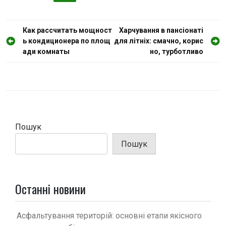
Н
Как рассчитать мощност
Харчування в пансіонаті
ь кондиционера по площ
для літніх: смачно, корис
а
ади комнаты
но, турботливо
в
і
г
а
ц
Пошук
і
Пошук
я
з
а
Останні новини
п
и
Асфальтування територій: основні етапи якісного