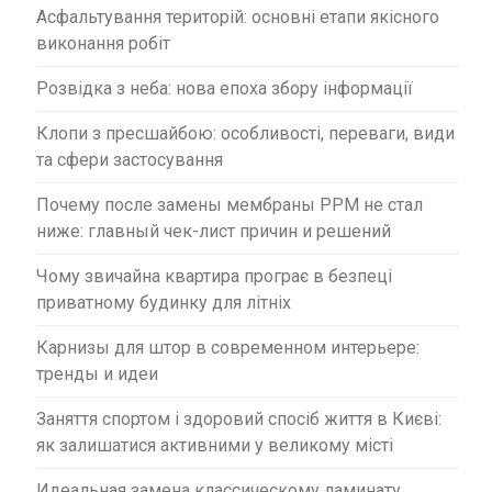
и
Асфальтування територій: основні етапи якісного
с
виконання робіт
і
Розвідка з неба: нова епоха збору інформації
в
Клопи з пресшайбою: особливості, переваги, види
та сфери застосування
Почему после замены мембраны PPM не стал
ниже: главный чек-лист причин и решений
Чому звичайна квартира програє в безпеці
приватному будинку для літніх
Карнизы для штор в современном интерьере:
тренды и идеи
Заняття спортом і здоровий спосіб життя в Києві:
як залишатися активними у великому місті
Идеальная замена классическому ламинату