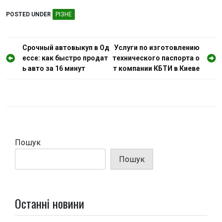
POSTED UNDER
РІЗНЕ
Н
Срочный автовыкуп в Од
Услуги по изготовлению
ессе: как быстро продат
технического паспорта о
а
ь авто за 16 минут
т компании КБТИ в Киеве
в
і
г
а
ц
Пошук
і
Пошук
я
з
а
Останні новини
п